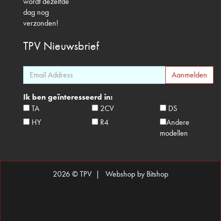
wordt dezelfde
dag nog
verzonden!
TPV
Nieuwsbrief
Ik ben geïnteresseerd in:
TA
2CV
DS
HY
R4
Andere
modellen
2026 © TPV |
Webshop by Bitshop