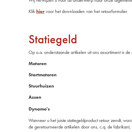
Wij verwijzen u voor dit onderwerp naar onze algemen
Klik
hier
voor het downloaden van het retourformulier
Statiegeld
Op o.a. onderstaande artikelen uit ons assortiment is de 
Motoren
Startmotoren
Stuurhuizen
Assen
Dynamo's
Wanneer u het juiste statiegeldproduct retour zendt, word
de geretourneerde artikelen door ons, c.q. de fabrikant