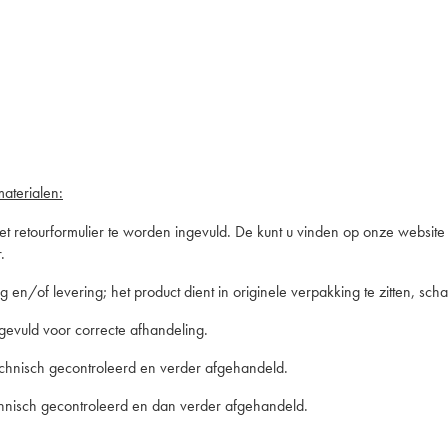
aterialen:
 retourformulier te worden ingevuld. De kunt u vinden op onze website
r.
n/of levering; het product dient in originele verpakking te zitten, schade
ngevuld voor correcte afhandeling.
echnisch gecontroleerd en verder afgehandeld.
chnisch gecontroleerd en dan verder afgehandeld.