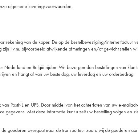
n onze algemene leveringsvoorwaarden.
r rekening van de koper. De op de bestelbevestiging/internetfactuur verm
zijn i.v.m. bijvoorbeeld afwijkende afmetingen en/of gewicht stellen wi
or Nederland en België rijden. We bezorgen dan bestellingen van klant
edrijven en hangt af van uw besteldag, uw leverdag en uw orderbedrag.
 van PostNL en UPS. Door middel van het achterlaten van uw e-mailadres
race gegevens. Met deze informatie kunt u zelf uw bestelling volgen en 
an de goederen overgaat naar de transporteur zodra wij de goederen a