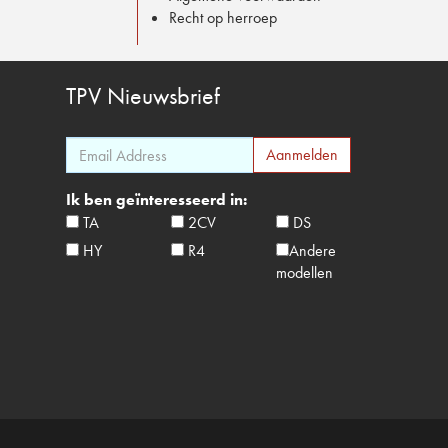
Recht op herroep
TPV
Nieuwsbrief
Ik ben geïnteresseerd in:
TA
2CV
DS
HY
R4
Andere
modellen