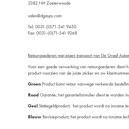
2382 NH Zoeterwoude
sales@dgasps.com
Tel: 0031-(0)71-541 9450
Fax: 0031-(0)71-541 9268
Retourgoederen met eigen transport van De Graaf Autom
Voor een goede verwerking van retourgoederen dient het
product voorzien van de juiste sticker en uw klantnumme
Groen
Product komt retour vanwege verkeerde bestelling e
Rood
Garantie; het garantieformulier dient te worden i
Geel
Statiegeldproduct; het product wordt na inname t
Blauw
Revisieproduct; het product wordt na inname te