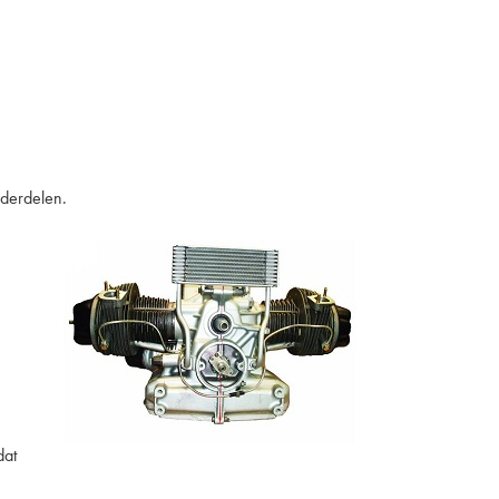
nderdelen.
dat