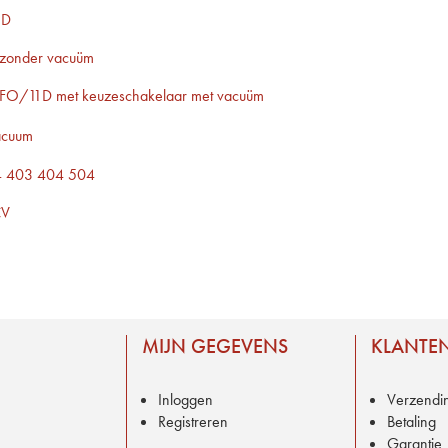
1D
 zonder vacuüm
RFO/11D met keuzeschakelaar met vacuüm
vacuum
04 403 404 504
CV
MIJN GEGEVENS
KLANTEN
Inloggen
Verzendi
Registreren
Betaling
Garantie