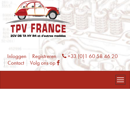
Inloggen
Registreren
+33 (0)1 60 58 46 20
Phone
Contact
Volg ons op
Facebook
Onze winkel in België is helaas
gesloten.
De website is altijd open! uw
bestelling wordt dezelfde dag nog