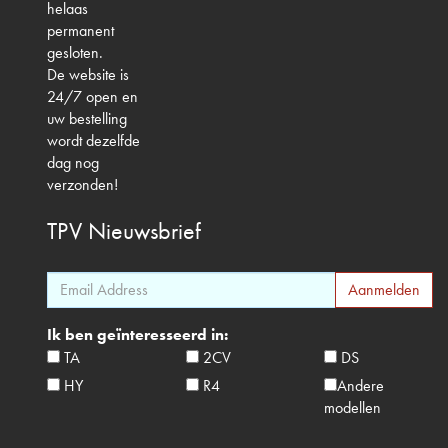
helaas
permanent
gesloten.
De website is
24/7 open en
uw bestelling
wordt dezelfde
dag nog
verzonden!
TPV
Nieuwsbrief
Ik ben geïnteresseerd in:
TA
2CV
DS
HY
R4
Andere
modellen