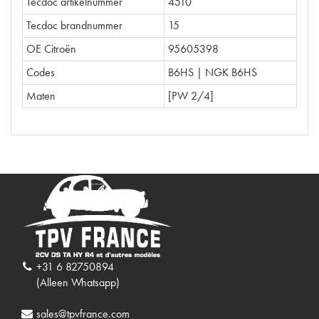
Tecdoc artikelnummer
4510
Tecdoc brandnummer
15
OE Citroën
95605398
Codes
B6HS | NGK B6HS
Maten
[PW 2/4]
+31 6 82750894
(Alleen Whatsapp)
sales@tpvfrance.com