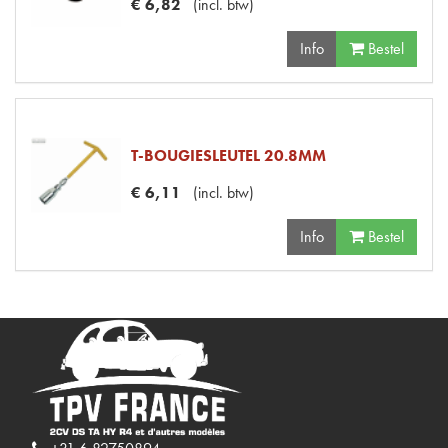
€
6
,
82
(
incl. btw
)
Info
Bestel
T-BOUGIESLEUTEL 20.8MM
€
6
,
11
(
incl. btw
)
Info
Bestel