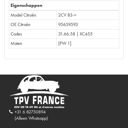
Eigenschappen
Model Citroën
2CV 83->
OE Citroën
95659593
Codes
31.66.58 | XC455
Maten
[PW 1]
+31 6 82750894
(Alleen Whatsapp)