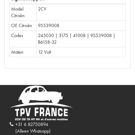
Model
2CV
Citroën
OE Citroën
95539008
Codes
245030 | 3175 | 41008 | 95539008 |
B6158-32
Maten
12 Volt
+31 6 82750894
(Alleen Whatsapp)