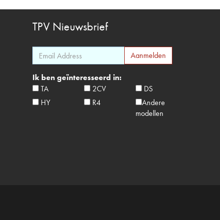
TPV
Nieuwsbrief
Ik ben geïnteresseerd in:
TA
2CV
DS
HY
R4
Andere
modellen