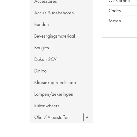
OE Citroën
Accessoires
Codes
Accu's & toebehoren
Maten
Banden
Bevestigingsmateriaal
Bougies
Daken 2CV
Dinitrol
Klassiek gereedschap
Lampen/zekeringen
Ruitenwissers
Olie / Vloeistoffen