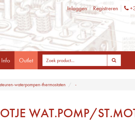
Inloggen
Registreren
+3
Ph
 Info
Outlet
ateuren-waterpompen-thermostaten
-
POTJE WAT.POMP/ST.M