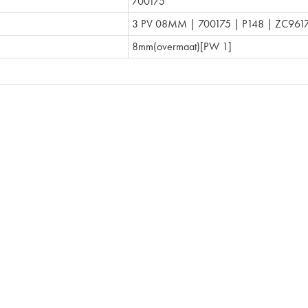
700175
3 PV 08MM | 700175 | P148 | ZC961
8mm(overmaat)[PW 1]