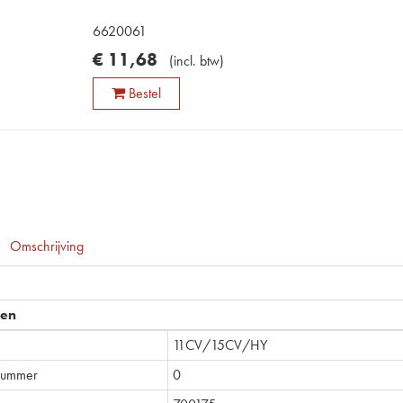
6620061
€
11
,
68
(
incl. btw
)
Bestel
Omschrijving
pen
11CV/15CV/HY
nummer
0