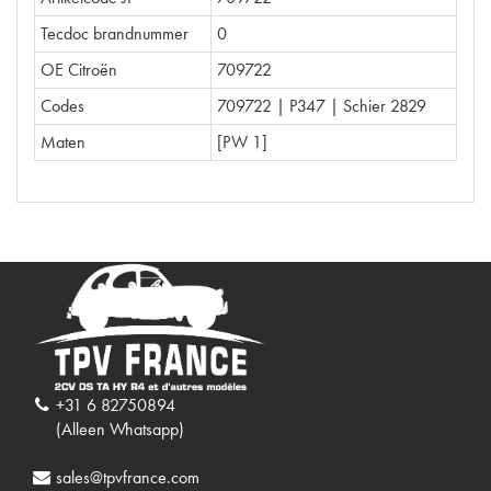
Tecdoc brandnummer
0
OE Citroën
709722
Codes
709722 | P347 | Schier 2829
Maten
[PW 1]
+31 6 82750894
(Alleen Whatsapp)
sales@tpvfrance.com