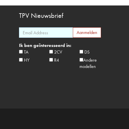
TPV
Nieuwsbrief
Ik ben geïnteresseerd in:
TA
2CV
DS
HY
R4
Andere
modellen