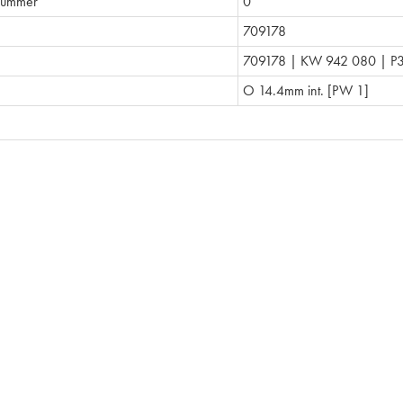
nummer
0
709178
709178 | KW 942 080 | P
O 14.4mm int. [PW 1]