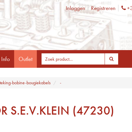
Inloggen
Registreren
+3
Ph
 Info
Outlet
teking-bobine-bougiekabels
-
 S.E.V.KLEIN (47230)