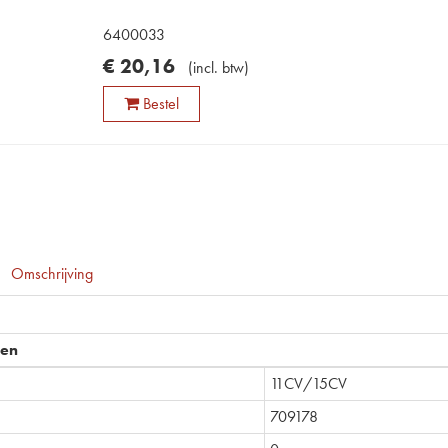
6400033
€
20
,
16
(
incl. btw
)
Bestel
Omschrijving
pen
11CV/15CV
709178