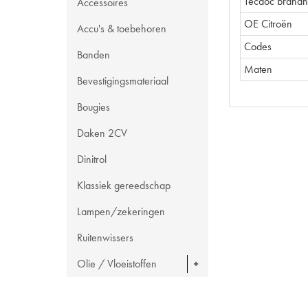
Tecdoc brand
Accessoires
OE Citroën
Accu's & toebehoren
Codes
Banden
Maten
Bevestigingsmateriaal
Bougies
Daken 2CV
Dinitrol
Klassiek gereedschap
Lampen/zekeringen
Ruitenwissers
Olie / Vloeistoffen