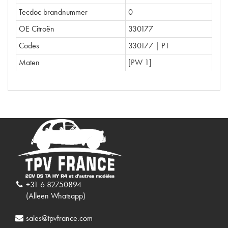
Tecdoc brandnummer
0
OE Citroën
330177
Codes
330177 | P1
Maten
[PW 1]
+31 6 82750894
(Alleen Whatsapp)
sales@tpvfrance.com