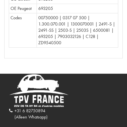
OE Peugeot
693205
Codes
00750000 | 0317 07 500 |
1.300.070.001 | 1300070001 | 2491-S |
2491-SS | 2503-S | 2503S | 6500081 |
693205 | 7903032126 | C128 |
ZD9540500
+31 6 82750894
(Alleen Whatsapp)