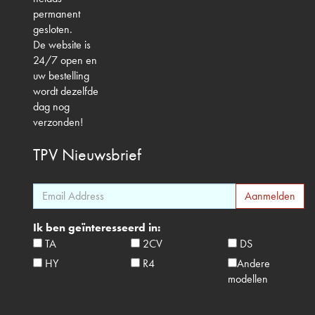
permanent
gesloten.
De website is
24/7 open en
uw bestelling
wordt dezelfde
dag nog
verzonden!
TPV
Nieuwsbrief
Ik ben geïnteresseerd in:
TA
2CV
DS
HY
R4
Andere
modellen