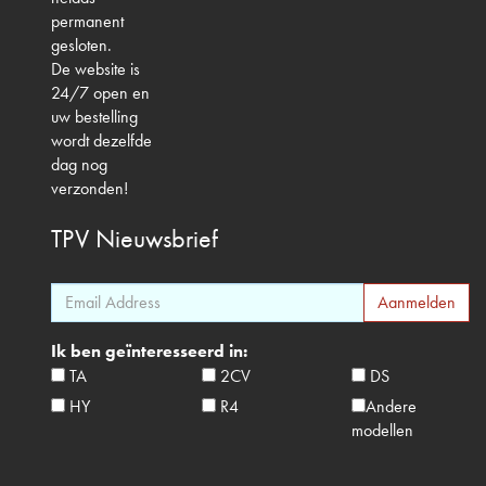
permanent
gesloten.
De website is
24/7 open en
uw bestelling
wordt dezelfde
dag nog
verzonden!
TPV
Nieuwsbrief
Ik ben geïnteresseerd in:
TA
2CV
DS
HY
R4
Andere
modellen