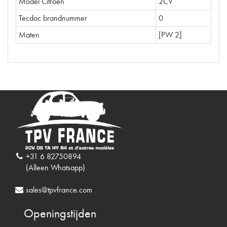
Model Citroën
2CV
Tecdoc brandnummer
0
Maten
[PW 2]
+31 6 82750894
(Alleen Whatsapp)
sales@tpvfrance.com
Openingstijden