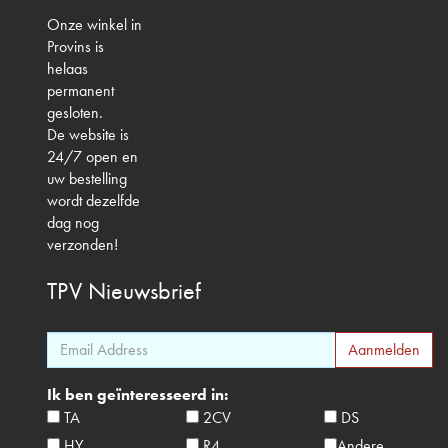
Onze winkel in
Provins is
helaas
permanent
gesloten.
De website is
24/7 open en
uw bestelling
wordt dezelfde
dag nog
verzonden!
TPV
Nieuwsbrief
Ik ben geïnteresseerd in:
TA
2CV
DS
HY
R4
Andere