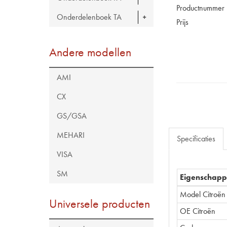
Productnummer
Onderdelenboek TA
Prijs
Andere modellen
AMI
CX
GS/GSA
MEHARI
Specificaties
VISA
SM
Eigenschap
Model Citroën
Universele producten
OE Citroën