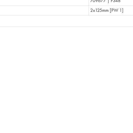
709677 | P348
2x125mm [PW 1]