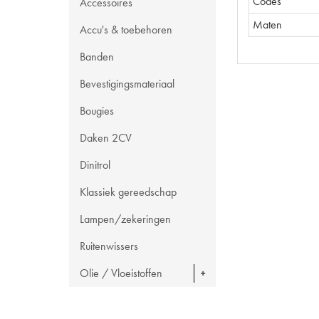
Codes
Accessoires
Maten
Accu's & toebehoren
Banden
Bevestigingsmateriaal
Bougies
Daken 2CV
Dinitrol
Klassiek gereedschap
Lampen/zekeringen
Ruitenwissers
Olie / Vloeistoffen