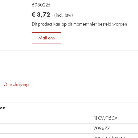
6080225
€
3
,
72
(
incl. btw
)
Dit product kan op dit moment niet besteld worden
Mail ons
Omschrijving
pen
11CV/15CV
709677