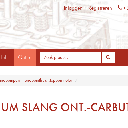
Inloggen
Registreren
+3
Ph
 Info
Outlet
inepompen-monopointhuis-stappenmotor
-
UM SLANG ONT.-CARBU