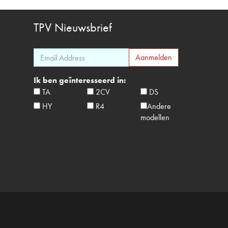
TPV
Nieuwsbrief
Ik ben geïnteresseerd in:
TA
2CV
DS
HY
R4
Andere
modellen