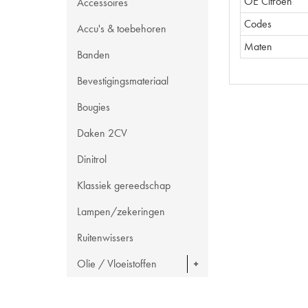
OE Citroën
Accessoires
Codes
Accu's & toebehoren
Maten
Banden
Bevestigingsmateriaal
Bougies
Daken 2CV
Dinitrol
Klassiek gereedschap
Lampen/zekeringen
Ruitenwissers
Olie / Vloeistoffen