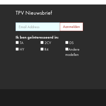
TPV
Nieuwsbrief
Ik ben geïnteresseerd in:
TA
2CV
DS
HY
R4
Andere
modellen