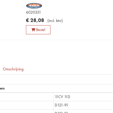
6020351
€
28
,
08
(
incl. btw
)
Bestel
Omschrijving
pen
11CV 11D
D121-91