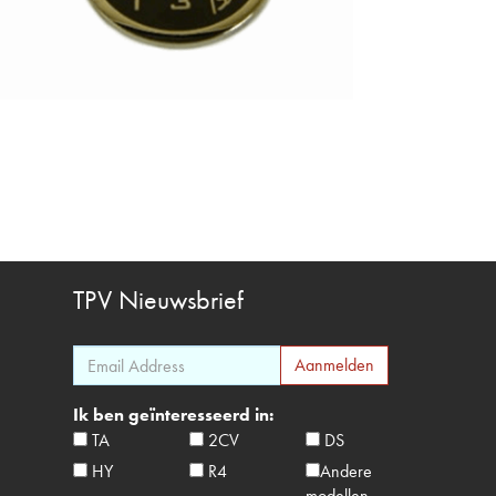
TPV
Nieuwsbrief
Ik ben geïnteresseerd in:
TA
2CV
DS
HY
R4
Andere
modellen