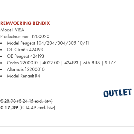
REMVOERING BENDIX
Model
VISA
Productnummer
1200020
Model Peugeot
104/204/304/305 10/11
OE Citroën
424193
OE Peugeot
424193
Codes
2200010 | 4022.00 | 424193 | MA 8118 | S 177
Alternatief
2200010
Model Renault
R4
€ 28,98 (€ 24,15 excl. btw)
€ 17,39
(€ 14,49 excl. btw)