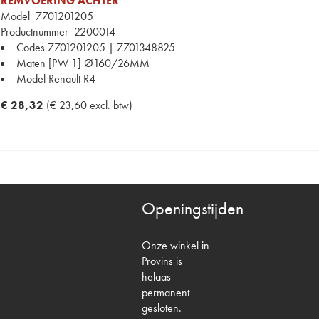
REMVOERING ACHTER
Model
7701201205
Productnummer
2200014
Codes
7701201205 | 7701348825
Maten
[PW 1] Ø160/26MM
Model Renault
R4
€ 28,32
(€ 23,60 excl. btw)
Openingstijden
Onze winkel in
Provins is
helaas
permanent
gesloten.