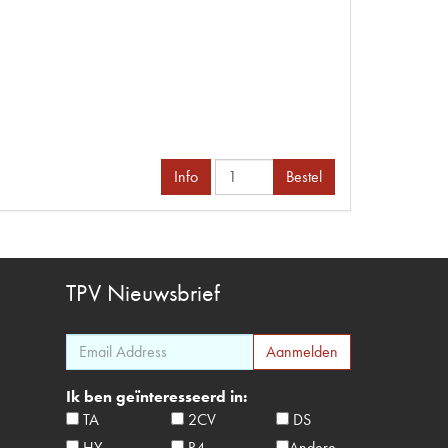
Info
Bestel
TPV
Nieuwsbrief
Ik ben geïnteresseerd in:
TA
2CV
DS
HY
R4
Andere