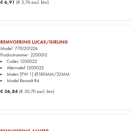
€ 6,91
(€ 5,76 excl. btw)
REMVOERING LUCAS/GIRLING
Model
7701201226
Productnummer
2200012
Codes
1200022
Alternatief
1200022
Maten
[PW 1] Ø180MM/32MM
Model Renault
R4
€ 36,84
(€ 30,70 excl. btw)