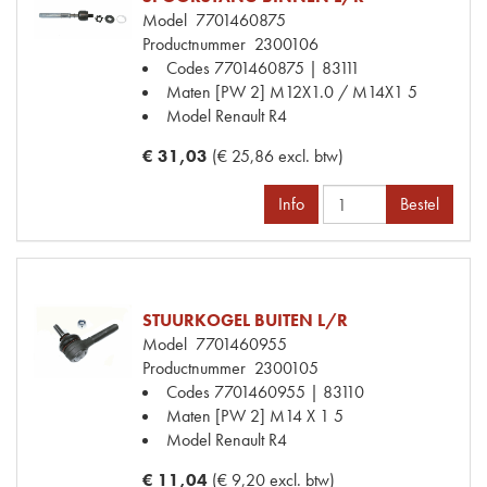
Model
7701460875
Productnummer
2300106
Codes
7701460875 | 83111
Maten
[PW 2] M12X1.0 / M14X1 5
Model Renault
R4
€ 31,03
(€ 25,86 excl. btw)
Info
Bestel
STUURKOGEL BUITEN L/R
Model
7701460955
Productnummer
2300105
Codes
7701460955 | 83110
Maten
[PW 2] M14 X 1 5
Model Renault
R4
€ 11,04
(€ 9,20 excl. btw)