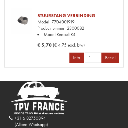
STUURSTANG VERBINDING
Model
7704001919
Productnummer
2300082
Model Renault
R4
€ 5,70
(€ 4,75 excl. btw)
Info
Bestel
+31 6 82750894
(Alleen Whatsapp)