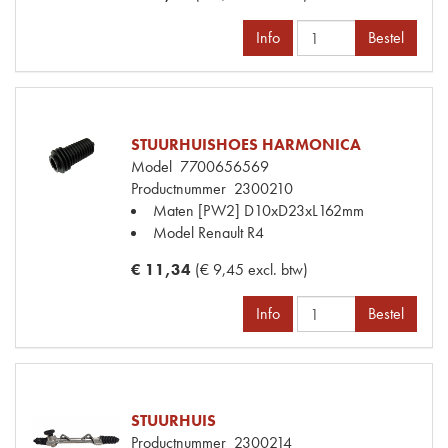
Info
Bestel
STUURHUISHOES HARMONICA
Model
7700656569
Productnummer
2300210
Maten
[PW2] D10xD23xL162mm
Model Renault
R4
€ 11,34
(€ 9,45 excl. btw)
Info
Bestel
STUURHUIS
Productnummer
2300214