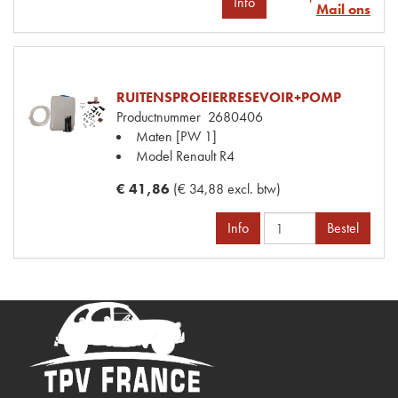
Info
Mail ons
RUITENSPROEIERRESEVOIR+POMP
Productnummer
2680406
Maten
[PW 1]
Model Renault
R4
€ 41,86
(€ 34,88 excl. btw)
Info
Bestel