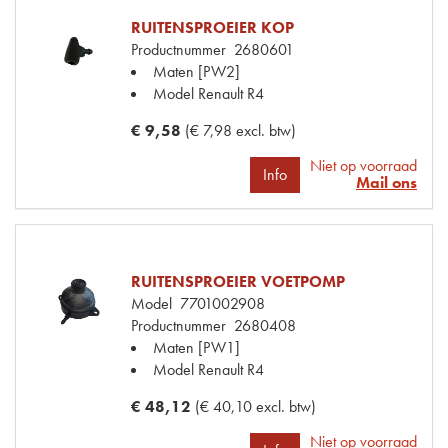
RUITENSPROEIER KOP
Productnummer
2680601
Maten
[PW2]
Model Renault
R4
€ 9,58
(€ 7,98 excl. btw)
Niet op voorraad
Info
Mail ons
RUITENSPROEIER VOETPOMP
Model
7701002908
Productnummer
2680408
Maten
[PW1]
Model Renault
R4
€ 48,12
(€ 40,10 excl. btw)
Niet op voorraad