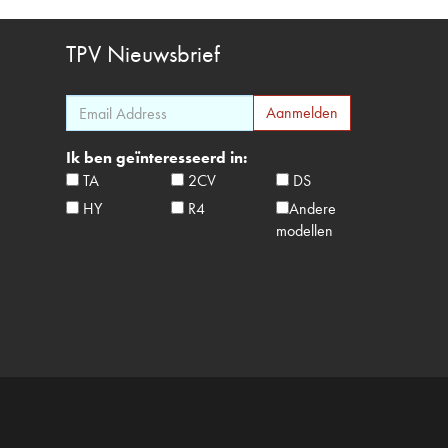
TPV
Nieuwsbrief
Ik ben geïnteresseerd in:
TA
2CV
DS
HY
R4
Andere
modellen