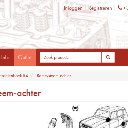
Inloggen
Registreren
+3
Ph
 Info
Outlet
rdelenboek R4
Remsysteem-achter
eem-achter