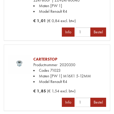
22478007 | ZD92478004U
Maten
[PW 1]
Model Renault
R4
€ 1,01
(€ 0,84 excl. btw)
Info
Bestel
CARTERSTOP
Productnummer
2020350
Codes
71023
Maten
[PW 1] M16X1 5-12MM
Model Renault
R4
€ 1,85
(€ 1,54 excl. btw)
Info
Bestel