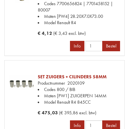
Codes
7700656824 | 7701458152 |
80007
Maten
[PW4] 28.20X7.0X73.00
Model Renault
R4
€ 4,12
(€ 3,43 excl. btw)
Info
Bestel
SET ZUIGERS + CILINDERS 58MM
Productnummer
2020109
Codes
800 / BIB
Maten
[PW1] ZUIGERPEN 14MM
Model Renault
R4 845CC
€ 475,03
(€ 395,86 excl. btw)
Info
Bestel