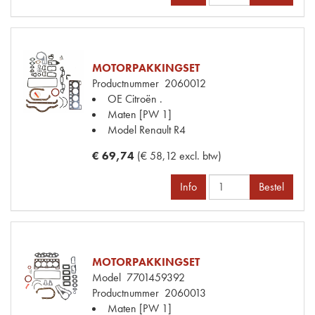
MOTORPAKKINGSET
Productnummer
2060012
OE Citroën
.
Maten
[PW 1]
Model Renault
R4
€ 69,74
(€ 58,12 excl. btw)
Info
Bestel
MOTORPAKKINGSET
Model
7701459392
Productnummer
2060013
Maten
[PW 1]