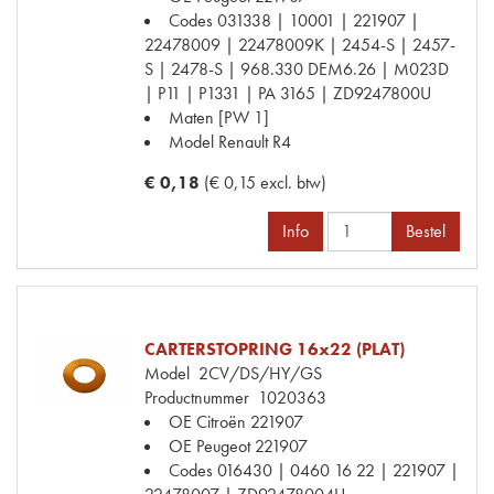
Codes
031338 | 10001 | 221907 |
22478009 | 22478009K | 2454-S | 2457-
S | 2478-S | 968.330 DEM6.26 | M023D
| P11 | P1331 | PA 3165 | ZD9247800U
Maten
[PW 1]
Model Renault
R4
€ 0,18
(€ 0,15 excl. btw)
Info
Bestel
CARTERSTOPRING 16x22 (PLAT)
Model
2CV/DS/HY/GS
Productnummer
1020363
OE Citroën
221907
OE Peugeot
221907
Codes
016430 | 0460 16 22 | 221907 |