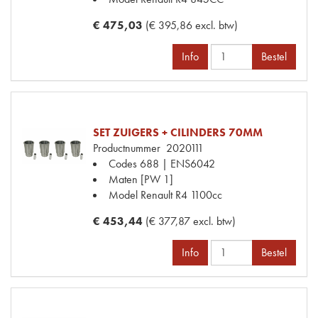
€ 475,03
(€ 395,86 excl. btw)
Info
Bestel
SET ZUIGERS + CILINDERS 70MM
Productnummer
2020111
Codes
688 | ENS6042
Maten
[PW 1]
Model Renault
R4 1100cc
€ 453,44
(€ 377,87 excl. btw)
Info
Bestel