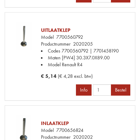
UITLAATKLEP
Model
7700560792
Productnummer
2020205
Codes
7700560792 | 7701458190
Maten
[PW4] 30.3X7.0X89.00
Model Renault
R4
€ 5,14
(€ 4,28 excl. btw)
Info
Bestel
INLAATKLEP
Model
7700656824
Productnummer
2020202