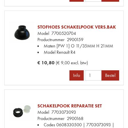
STOFHOES SCHAKELPOOK VERS.BAK
Model
7700520704
Productnummer
2900159
Maten
[PW 1] O 11/35MM H 21MM
Model Renault
R4
€ 10,80
(€ 9,00 excl. btw)
Info
Bestel
SCHAKELPOOK REPARATIE SET
Model
7703073093
Productnummer
2900168
Codes
0608330500 | 7703073093 |