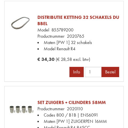
DISTRIBUTIE KETTING 32 SCHAKELS DU
BBEL
Model
855789200
Productnummer
2020765
Maten
[PW 1] 32 schakels
Model Renault
R4
€ 34,30
(€ 28,58 excl. btw)
Info
Bestel
SET ZUIGERS + CILINDERS 58MM
Productnummer
2020110
Codes
800 / B1B | ENS6091
Maten
[PW 1] ZUIGERPEN 16MM
Model Renault
R4 845CC