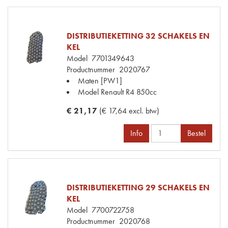
DISTRIBUTIEKETTING 32 SCHAKELS EN
KEL
Model
7701349643
Productnummer
2020767
Maten
[PW1]
Model Renault
R4 850cc
€ 21,17
(€ 17,64 excl. btw)
Info
Bestel
DISTRIBUTIEKETTING 29 SCHAKELS EN
KEL
Model
7700722758
Productnummer
2020768