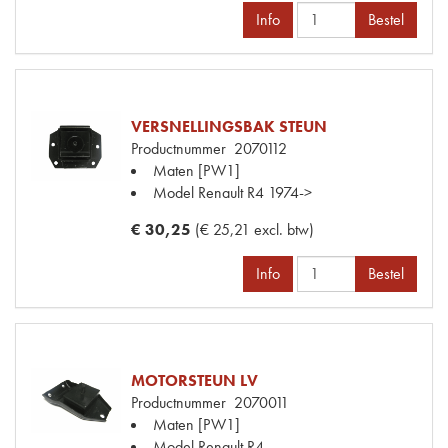
Info
Bestel
VERSNELLINGSBAK STEUN
Productnummer
2070112
Maten
[PW1]
Model Renault
R4 1974->
€ 30,25
(€ 25,21 excl. btw)
Info
Bestel
MOTORSTEUN LV
Productnummer
2070011
Maten
[PW1]
Model Renault
R4