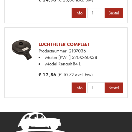
Info
Bestel
LUCHTFILTER COMPLEET
Productnummer
2107036
Maten
[PW1] 320X260X38
Model Renault
R4 L
€ 12,86
(€ 10,72 excl. btw)
Info
Bestel