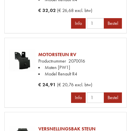
€ 32,02
(€ 26,68 excl. btw)
Info
Bestel
MOTORSTEUN RV
Productnummer
2070016
Maten
[PW1]
Model Renault
R4
€ 24,91
(€ 20,76 excl. btw)
Info
Bestel
VERSNELLINGSBAK STEUN