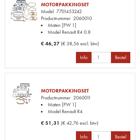
MOTORPAKKINGSET
Model
7701453242
Productnummer
2060010
Maten
[PW 1]
Model Renault
R4 0.8
€ 46,27
(€ 38,56 excl. btw)
Info
Bestel
MOTORPAKKINGSET
Productnummer
2060011
Maten
[PW 1]
Model Renault
R4
€ 51,31
(€ 42,76 excl. btw)
Info
Bestel