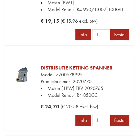
Maten
[PW1]
Model Renault
R4 950/1100/1100GTL
€ 19,15
(€ 15,96 excl. btw)
Info
Bestel
DISTRIBUTIE KETTING SPANNER
Model
7700578995
Productnummer
2020770
Maten
[1PW] TBV 2020765
Model Renault
R4 850CC
€ 24,70
(€ 20,58 excl. btw)
Info
Bestel