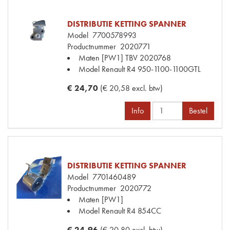
DISTRIBUTIE KETTING SPANNER
Model
7700578993
Productnummer
2020771
Maten
[PW1] TBV 2020768
Model Renault
R4 950-1100-1100GTL
€ 24,70
(€ 20,58 excl. btw)
Info
Bestel
DISTRIBUTIE KETTING SPANNER
Model
7701460489
Productnummer
2020772
Maten
[PW1]
Model Renault
R4 854CC
€ 24,96
(€ 20,80 excl. btw)