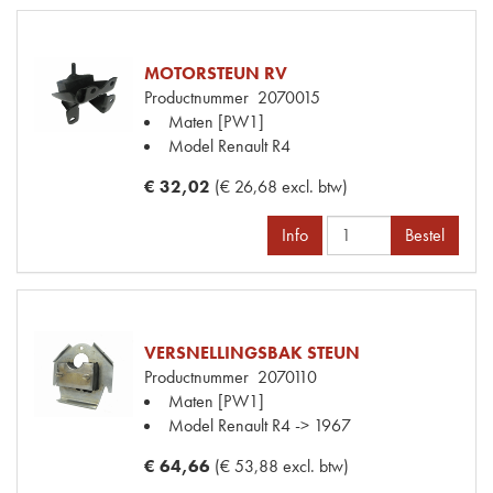
MOTORSTEUN RV
Productnummer
2070015
Maten
[PW1]
Model Renault
R4
€ 32,02
(€ 26,68 excl. btw)
Info
Bestel
VERSNELLINGSBAK STEUN
Productnummer
2070110
Maten
[PW1]
Model Renault
R4 -> 1967
€ 64,66
(€ 53,88 excl. btw)