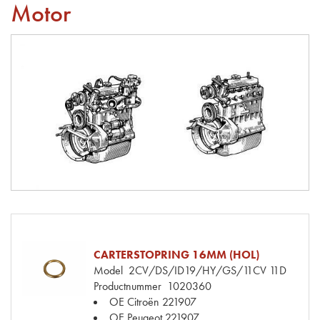
Motor
CARTERSTOPRING 16MM (HOL)
Model
2CV/DS/ID19/HY/GS/11CV 11D
Productnummer
1020360
OE Citroën
221907
OE Peugeot
221907