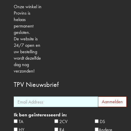
Onze winkel in
Provins is
helaas
permanent
gesloten.
De website is
24/7 open en
uw bestelling
wordt dezelfde
dag nog
verzonden!
TPV
Nieuwsbrief
Ik ben geïnteresseerd in:
TA
2CV
DS
HY
R4
Andere