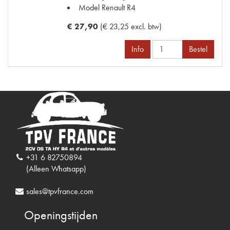
Model Renault
R4
€ 27,90
(€ 23,25 excl. btw)
Info
Bestel
+31 6 82750894
(Alleen Whatsapp)
sales@tpvfrance.com
Openingstijden