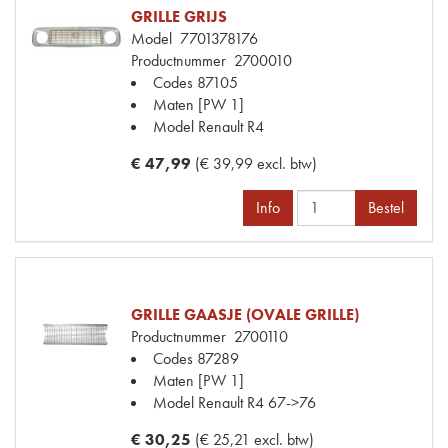
GRILLE GRIJS
Model
7701378176
Productnummer
2700010
Codes
87105
Maten
[PW 1]
Model Renault
R4
€ 47,99
(€ 39,99 excl. btw)
Info
Bestel
GRILLE GAASJE (OVALE GRILLE)
Productnummer
2700110
Codes
87289
Maten
[PW 1]
Model Renault
R4 67->76
€ 30,25
(€ 25,21 excl. btw)