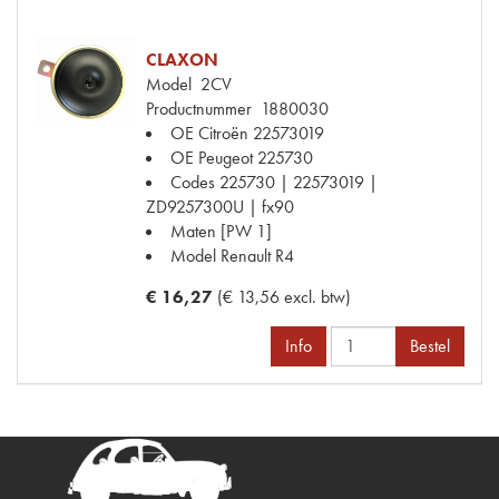
CLAXON
Model
2CV
Productnummer
1880030
OE Citroën
22573019
OE Peugeot
225730
Codes
225730 | 22573019 |
ZD9257300U | fx90
Maten
[PW 1]
Model Renault
R4
€ 16,27
(€ 13,56 excl. btw)
Info
Bestel