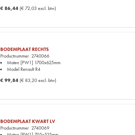
€ 86,44
(€ 72,03 excl. btw)
BODEMPLAAT RECHTS
Productnummer
2740066
Maten
[PW1] 1700x625mm
Model Renault
R4
€ 99,84
(€ 83,20 excl. btw)
BODEMPLAAT KWART LV
Productnummer
2740069
Maten
[PW1] 705x525mm