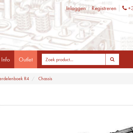
Inloggen
Registreren
+3
Ph
 Info
Outlet
rdelenboek R4
Chassis