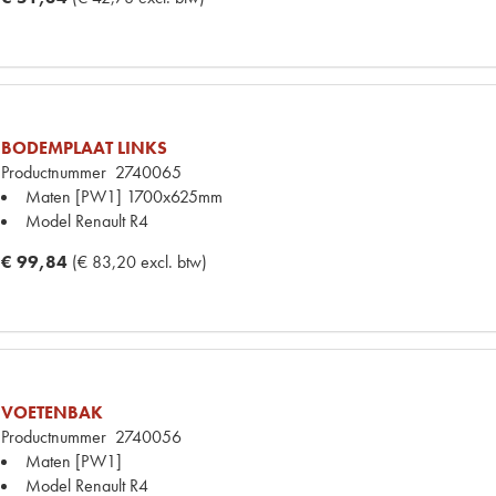
BODEMPLAAT LINKS
Productnummer
2740065
Maten
[PW1] 1700x625mm
Model Renault
R4
€ 99,84
(€ 83,20 excl. btw)
VOETENBAK
Productnummer
2740056
Maten
[PW1]
Model Renault
R4