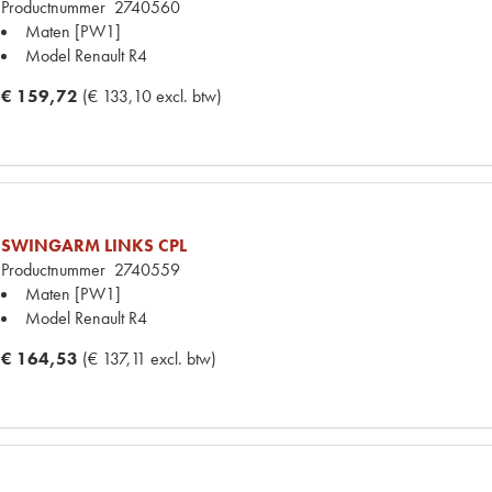
Productnummer
2740560
Maten
[PW1]
Model Renault
R4
€ 159,72
(€ 133,10 excl. btw)
SWINGARM LINKS CPL
Productnummer
2740559
Maten
[PW1]
Model Renault
R4
€ 164,53
(€ 137,11 excl. btw)