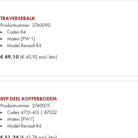
TRAVERSEBALK
Productnummer
2740090
Codes
R4
Maten
[PW 1]
Model Renault
R4
€ 49,10
(€ 40,92 excl. btw)
REP.DEEL KOFFERBODEM
Productnummer
2740075
Codes
4715-413 | 87022
Maten
[PW1]
Model Renault
R4
€ 51,34
(€ 42,78 excl. btw)