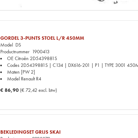
GORDEL 3-PUNTS STOEL L/R 450MM
Model
DS
Productnummer
1900413
OE Citroën
2D5439881S
Codes
2D5439881S | C134 | DX616-201 | P1 | TYPE 3001 45
Maten
[PW 2]
Model Renault
R4
€ 86,90
(€ 72,42 excl. btw)
BEKLEDINGSET GRIJS SKAI