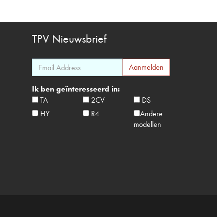
TPV
Nieuwsbrief
Ik ben geïnteresseerd in:
TA
2CV
DS
HY
R4
Andere
modellen