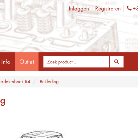
Inloggen
Registreren
+3
Ph
 Info
Outlet
rdelenboek R4
Bekleding
ng