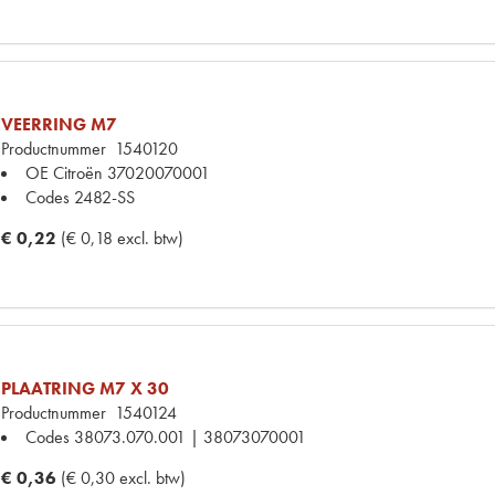
VEERRING M7
Productnummer
1540120
OE Citroën
37020070001
Codes
2482-SS
€ 0,22
(€ 0,18 excl. btw)
PLAATRING M7 X 30
Productnummer
1540124
Codes
38073.070.001 | 38073070001
€ 0,36
(€ 0,30 excl. btw)