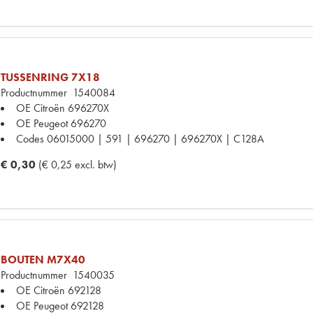
TUSSENRING 7X18
Productnummer
1540084
OE Citroën
696270X
OE Peugeot
696270
Codes
06015000 | 591 | 696270 | 696270X | C128A
€ 0,30
(€ 0,25 excl. btw)
BOUTEN M7X40
Productnummer
1540035
OE Citroën
692128
OE Peugeot
692128