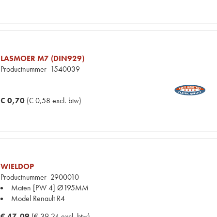
LASMOER M7 (DIN929)
Productnummer
1540039
€ 0,70
(€ 0,58 excl. btw)
WIELDOP
Productnummer
2900010
Maten
[PW 4] Ø195MM
Model Renault
R4
€ 47,09
(€ 39,24 excl. btw)