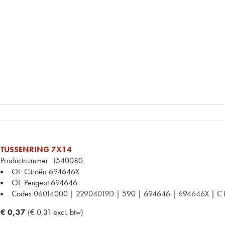
TUSSENRING 7X14
Productnummer
1540080
OE Citroën
694646X
OE Peugeot
694646
Codes
06014000 | 22904019D | 590 | 694646 | 694646X | C
€ 0,37
(€ 0,31 excl. btw)