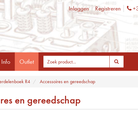
Inloggen
Registreren
+3
Ph
 Info
Outlet
rdelenboek R4
Accessoires en gereedschap
ires en gereedschap