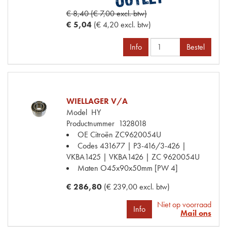
€ 8,40 (€ 7,00 excl. btw)
€ 5,04
(€ 4,20 excl. btw)
Info
Bestel
WIELLAGER V/A
Model
HY
Productnummer
1328018
OE Citroën
ZC9620054U
Codes
431677 | P3-416/3-426 |
VKBA1425 | VKBA1426 | ZC 9620054U
Maten
O45x90x50mm [PW 4]
€ 286,80
(€ 239,00 excl. btw)
Niet op voorraad
Info
Mail ons