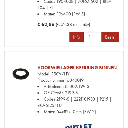
Codes
190400B | 701621502 | BIBA
104 | P1
Maten
19x400 [PW 5]
€ 62,86
(€ 52,38 excl. btw)
Info
Bestel
VOORWIELLAGER KEERRING BINNEN
Model
15CV/HY
Productnummer
6040019
Artikelcode JF
002.199-S
OE Citroën
2199-S
Codes
2199-S | 2221101933 | P215 |
ZC9612541U
Maten
54x82x10mm [PW 2]