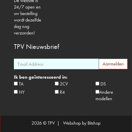
De website is
24/7 open en
uw bestelling
wordt dezelfde
dag nog
verzonden!
TPV
Nieuwsbrief
Ik ben geïnteresseerd in:
TA
2CV
DS
HY
R4
Andere
modellen
2026 © TPV |
Webshop by Bitshop