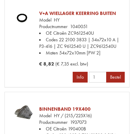
V+A WIELLAGER KEERRING BUITEN
Model
HY
Productnummer
1040051
OE Citroën
ZC9612540U
Codes
22 2100 3833 | 54x72x10 A |
P3-416 | ZC 9612540 U | ZC9612540U
Maten
54x72x10mm [PW 2]
€ 8,82
(€ 7,35 excl. btw)
Info
Bestel
BINNENBAND 19X400
Model
HY / (215/225X16)
Productnummer
1937073
OE Citroën
190400B