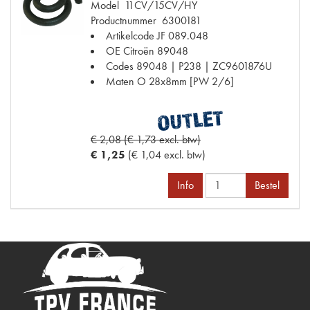
Model
11CV/15CV/HY
Productnummer
6300181
Artikelcode JF
089.048
OE Citroën
89048
Codes
89048 | P238 | ZC9601876U
Maten
O 28x8mm [PW 2/6]
€ 2,08 (€ 1,73 excl. btw)
€ 1,25
(€ 1,04 excl. btw)
Info
Bestel