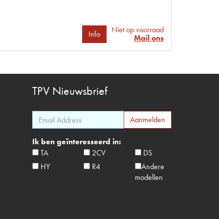
Niet op voorraad
Info
Mail ons
TPV
Nieuwsbrief
Ik ben geïnteresseerd in:
TA
2CV
DS
HY
R4
Andere
modellen