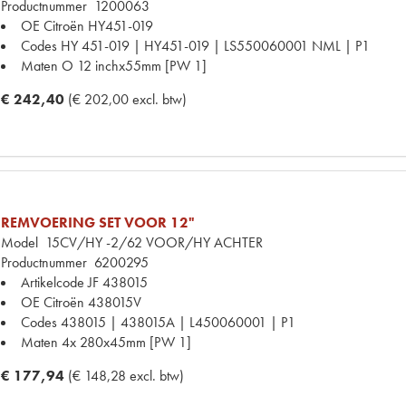
Productnummer
1200063
OE Citroën
HY451-019
Codes
HY 451-019 | HY451-019 | LS550060001 NML | P1
Maten
O 12 inchx55mm [PW 1]
€ 242,40
(€ 202,00 excl. btw)
REMVOERING SET VOOR 12"
Model
15CV/HY -2/62 VOOR/HY ACHTER
Productnummer
6200295
Artikelcode JF
438015
OE Citroën
438015V
Codes
438015 | 438015A | L450060001 | P1
Maten
4x 280x45mm [PW 1]
€ 177,94
(€ 148,28 excl. btw)