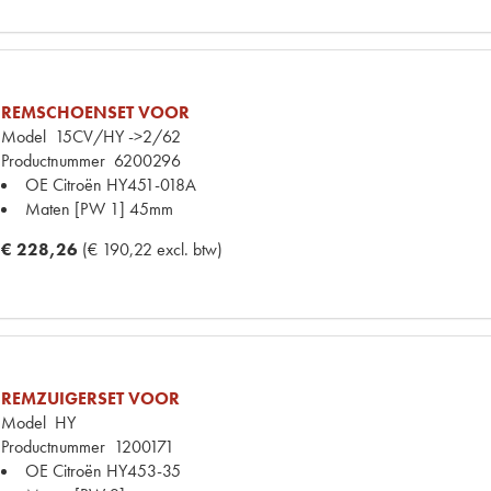
REMSCHOENSET VOOR
Model
15CV/HY ->2/62
Productnummer
6200296
OE Citroën
HY451-018A
Maten
[PW 1] 45mm
€ 228,26
(€ 190,22 excl. btw)
REMZUIGERSET VOOR
Model
HY
Productnummer
1200171
OE Citroën
HY453-35