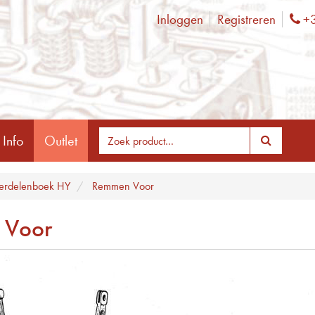
Inloggen
Registreren
+3
Ph
 Info
Outlet
rdelenboek HY
Remmen Voor
 Voor