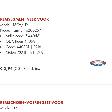
REMSEGMENT VEER VOOR
Model
15CV/HY
Productnummer
6200267
Artikelcode JF
440531
OE Citroën
440531
Codes
440531 | P216
Maten
73X11mm [PW 8]
€ 3,94
(€ 3,28 excl. btw)
REMSCHOEN+VOERINGSET VOOR
Model
HY