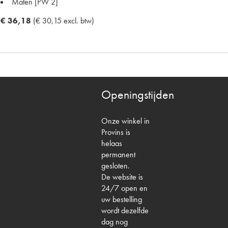
Maten
[PW 2]
€ 36,18
(€ 30,15 excl. btw)
Openingstijden
Onze winkel in
Provins is
helaas
permanent
gesloten.
De website is
24/7 open en
uw bestelling
wordt dezelfde
dag nog