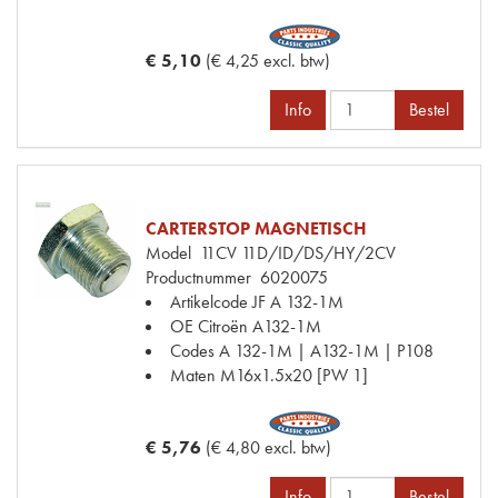
€ 5,10
(€ 4,25 excl. btw)
Info
Bestel
CARTERSTOP MAGNETISCH
Model
11CV 11D/ID/DS/HY/2CV
Productnummer
6020075
Artikelcode JF
A 132-1M
OE Citroën
A132-1M
Codes
A 132-1M | A132-1M | P108
Maten
M16x1.5x20 [PW 1]
€ 5,76
(€ 4,80 excl. btw)
Info
Bestel