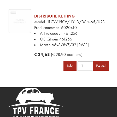
DISTRIBUTIE KETTING
Model
11CV/15CV/HY ID/DS <-65/U23
Productnummer
6020410
Artikelcode JF
461.256
OE Citroën
461256
Maten
66x3/8x7/32 [PW 1]
€ 34,68
(€ 28,90 excl. btw)
Info
Bestel