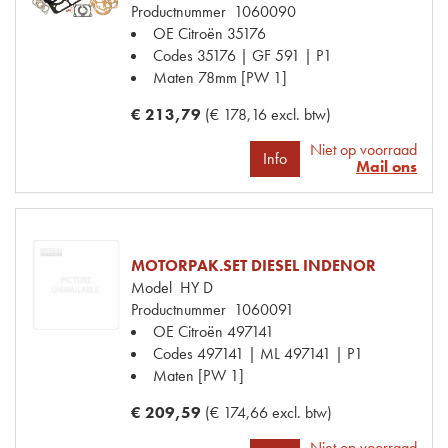
Productnummer
1060090
OE Citroën
35176
Codes
35176 | GF 591 | P1
Maten
78mm [PW 1]
€ 213,79
(€ 178,16 excl. btw)
Niet op voorraad
Info
Mail ons
MOTORPAK.SET DIESEL INDENOR
Model
HY D
Productnummer
1060091
OE Citroën
497141
Codes
497141 | ML 497141 | P1
Maten
[PW 1]
€ 209,59
(€ 174,66 excl. btw)
Niet op voorraad