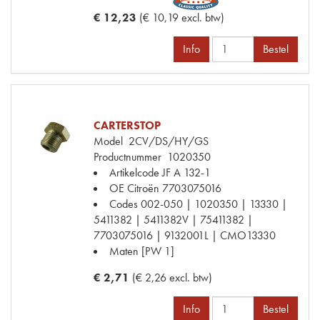
€ 12,23
(€ 10,19 excl. btw)
Info
Bestel
CARTERSTOP
Model
2CV/DS/HY/GS
Productnummer
1020350
Artikelcode JF
A 132-1
OE Citroën
7703075016
Codes
002-050 | 1020350 | 13330 |
5411382 | 5411382V | 75411382 |
7703075016 | 9132001L | CMO13330
Maten
[PW 1]
€ 2,71
(€ 2,26 excl. btw)
Info
Bestel