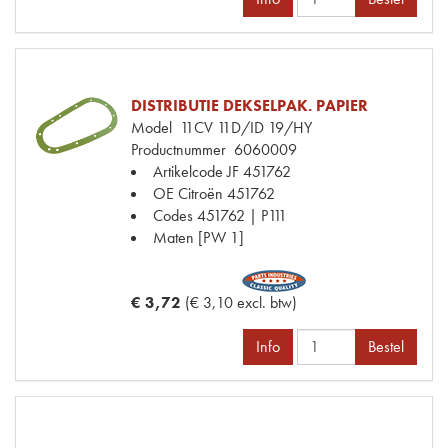
DISTRIBUTIE DEKSELPAK. PAPIER
Model
11CV 11D/ID 19/HY
Productnummer
6060009
Artikelcode JF
451762
OE Citroën
451762
Codes
451762 | P111
Maten
[PW 1]
€ 3,72
(€ 3,10 excl. btw)
Info
Bestel