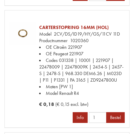
CARTERSTOPRING 16MM (HOL)
Model
2CV/DS/ID19/HY/GS/11CV 11D
Productnummer
1020360
OE Citroën
221907
OE Peugeot
221907
Codes
031338 | 10001 | 221907 |
22478009 | 22478009K | 2454-S | 2457-
S | 2478-S | 968.330 DEM6.26 | M023D
| P11 | P1331 | PA 3165 | ZD9247800U
Maten
[PW 1]
Model Renault
R4
€ 0,18
(€ 0,15 excl. btw)
Info
Bestel