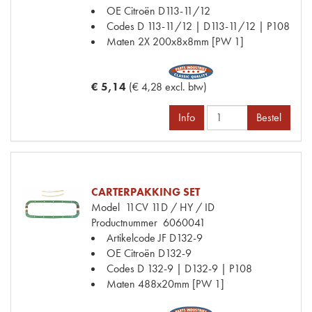
OE Citroën
D113-11/12
Codes
D 113-11/12 | D113-11/12 | P108
Maten
2X 200x8x8mm [PW 1]
€ 5,14
(€ 4,28 excl. btw)
Info
Bestel
CARTERPAKKING SET
Model
11CV 11D / HY / ID
Productnummer
6060041
Artikelcode JF
D132-9
OE Citroën
D132-9
Codes
D 132-9 | D132-9 | P108
Maten
488x20mm [PW 1]