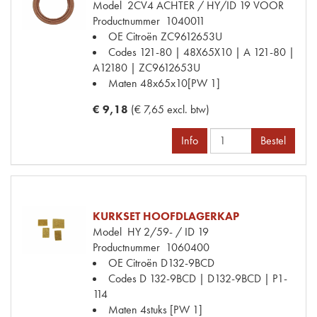
Model
2CV4 ACHTER / HY/ID 19 VOOR
Productnummer
1040011
OE Citroën
ZC9612653U
Codes
121-80 | 48X65X10 | A 121-80 |
A12180 | ZC9612653U
Maten
48x65x10[PW 1]
€ 9,18
(€ 7,65 excl. btw)
Info
Bestel
KURKSET HOOFDLAGERKAP
Model
HY 2/59- / ID 19
Productnummer
1060400
OE Citroën
D132-9BCD
Codes
D 132-9BCD | D132-9BCD | P1-
114
Maten
4stuks [PW 1]