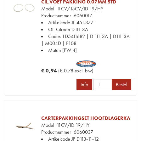
CIL.VOET PAKKING 0.07MM STD
Model
11CV/15CV/ID 19/HY
Productnummer
6060017
Artikelcode JF
451.377
OE Citroën
D111-3A
Codes
1D5411682 | D 111-3A | D111-3A
| M004D | P108
Maten
[PW 4]
€ 0,94
(€ 0,78 excl. btw)
Info
Bestel
CARTERPAKKINGSET HOOFDLAGERKA
Model
11CV/ID 19/HY
Productnummer
6060037
Artikelcode JF
D113-11-12