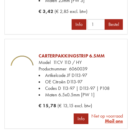
Maten
25mm [PW 3]
€ 3,42
(€ 2,85 excl. btw)
Info
Bestel
CARTERPAKKINGSTRIP 6.5MM
Model
11CV 11D / HY
Productnummer
6060039
Artikelcode JF
D113-97
OE Citroën
D113-97
Codes
D 113-97 | D113-97 | P108
Maten
6.5x0.5mm [PW 1]
€ 15,78
(€ 13,15 excl. btw)
Niet op voorraad
Info
Mail ons