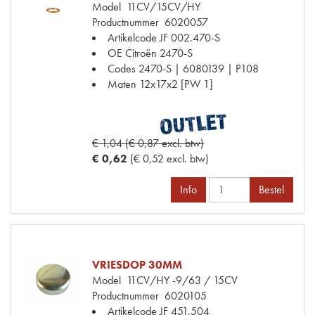
Model
11CV/15CV/HY
Productnummer
6020057
Artikelcode JF
002.470-S
OE Citroën
2470-S
Codes
2470-S | 6080139 | P108
Maten
12x17x2 [PW 1]
€ 1,04 (€ 0,87 excl. btw)
€ 0,62
(€ 0,52 excl. btw)
Info
Bestel
VRIESDOP 30MM
Model
11CV/HY -9/63 / 15CV
Productnummer
6020105
Artikelcode JF
451.504