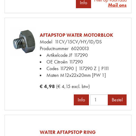
Info
Mail ons
AFTAPSTOP WATER MOTORBLOK
Model
11CV/15CV/HY/ID/DS
Productnummer
6020013
Artikelcode JF
117290
OE Citroën
117290
Codes
117290 | 117290 Z | P111
Maten
M12x22x20mm [PW 1]
€ 4,98
(€ 4,15 excl. btw)
Info
Bestel
WATER AFTAPSTOP RING