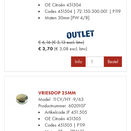
OE Citroën
451504
Codes
451504 | 72.150.300.001 | P119
Maten
30mm [PW 4/8]
€ 6,16 (€ 5,13 excl. btw)
€ 3,70
(€ 3,08 excl. btw)
Info
Bestel
VRIESDOP 25MM
Model
11CV/HY -9/63
Productnummer
6020107
Artikelcode JF
451.505
OE Citroën
451505
Codes
451505 | P119