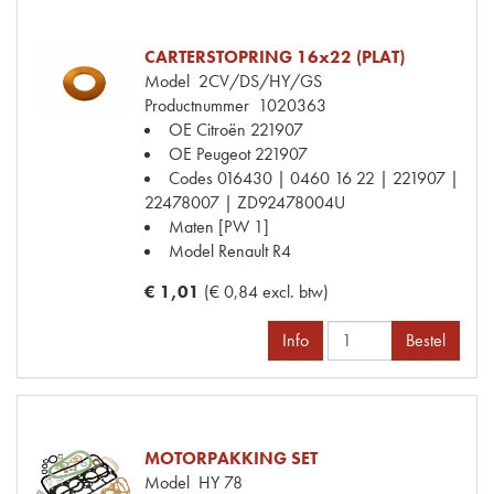
CARTERSTOPRING 16x22 (PLAT)
Model
2CV/DS/HY/GS
Productnummer
1020363
OE Citroën
221907
OE Peugeot
221907
Codes
016430 | 0460 16 22 | 221907 |
22478007 | ZD92478004U
Maten
[PW 1]
Model Renault
R4
€ 1,01
(€ 0,84 excl. btw)
Info
Bestel
MOTORPAKKING SET
Model
HY 78