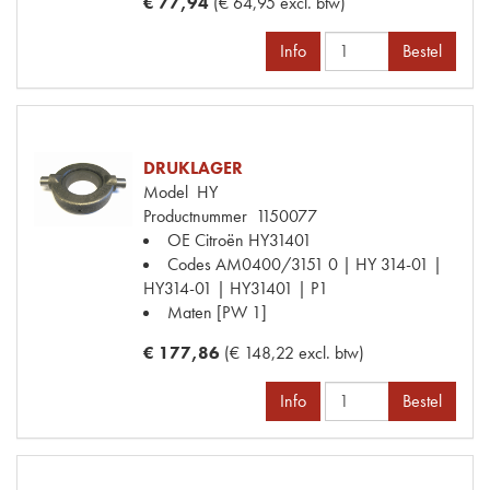
€ 77,94
(€ 64,95 excl. btw)
Info
Bestel
DRUKLAGER
Model
HY
Productnummer
1150077
OE Citroën
HY31401
Codes
AM0400/3151 0 | HY 314-01 |
HY314-01 | HY31401 | P1
Maten
[PW 1]
€ 177,86
(€ 148,22 excl. btw)
Info
Bestel