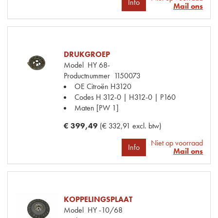
Info
Mail ons
DRUKGROEP
Model
HY 68-
Productnummer
1150073
OE Citroën
H3120
Codes
H 312-0 | H312-0 | P160
Maten
[PW 1]
€ 399,49
(€ 332,91 excl. btw)
Niet op voorraad
Info
Mail ons
KOPPELINGSPLAAT
Model
HY -10/68