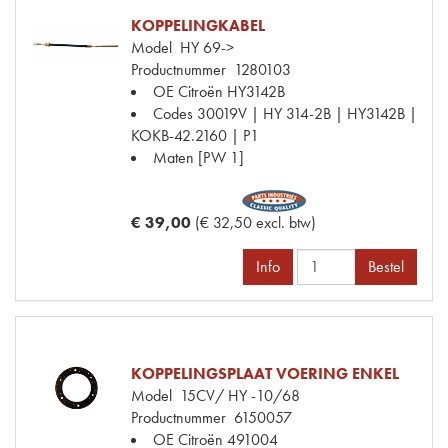
KOPPELINGKABEL
Model
HY 69->
Productnummer
1280103
OE Citroën
HY3142B
Codes
30019V | HY 314-2B | HY3142B |
KOKB-42.2160 | P1
Maten
[PW 1]
€ 39,00
(€ 32,50 excl. btw)
Info
Bestel
KOPPELINGSPLAAT VOERING ENKEL
Model
15CV/ HY -10/68
Productnummer
6150057
OE Citroën
491004