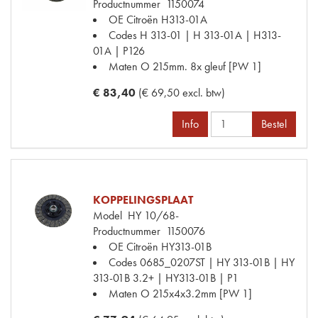
Productnummer
1150074
OE Citroën
H313-01A
Codes
H 313-01 | H 313-01A | H313-
01A | P126
Maten
O 215mm. 8x gleuf [PW 1]
€ 83,40
(€ 69,50 excl. btw)
Info
Bestel
KOPPELINGSPLAAT
Model
HY 10/68-
Productnummer
1150076
OE Citroën
HY313-01B
Codes
0685_0207ST | HY 313-01B | HY
313-01B 3.2+ | HY313-01B | P1
Maten
O 215x4x3.2mm [PW 1]