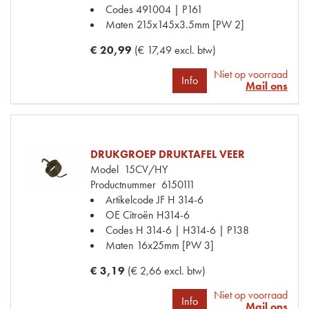
Codes
491004 | P161
Maten
215x145x3.5mm [PW 2]
€ 20,99
(€ 17,49 excl. btw)
Niet op voorraad
Info
Mail ons
DRUKGROEP DRUKTAFEL VEER
Model
15CV/HY
Productnummer
6150111
Artikelcode JF
H 314-6
OE Citroën
H314-6
Codes
H 314-6 | H314-6 | P138
Maten
16x25mm [PW 3]
€ 3,19
(€ 2,66 excl. btw)
Niet op voorraad
Info
Mail ons