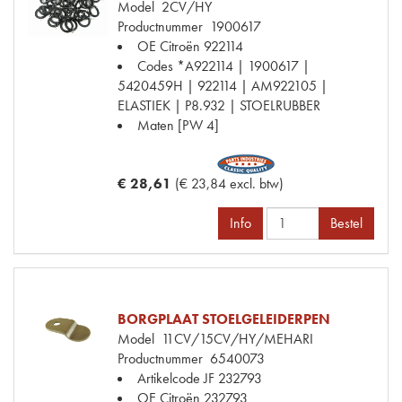
Model
2CV/HY
Productnummer
1900617
OE Citroën
922114
Codes
*A922114 | 1900617 |
5420459H | 922114 | AM922105 |
ELASTIEK | P8.932 | STOELRUBBER
Maten
[PW 4]
€ 28,61
(€ 23,84 excl. btw)
Info
Bestel
BORGPLAAT STOELGELEIDERPEN
Model
11CV/15CV/HY/MEHARI
Productnummer
6540073
Artikelcode JF
232793
OE Citroën
232793