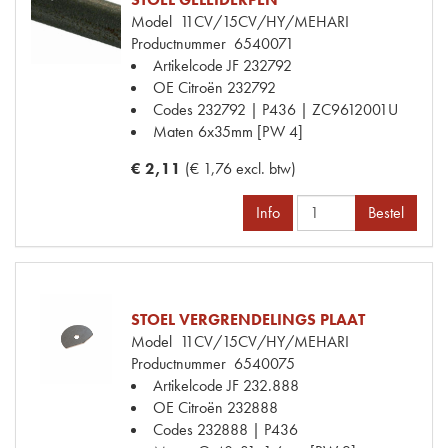
Model
11CV/15CV/HY/MEHARI
Productnummer
6540071
Artikelcode JF
232792
OE Citroën
232792
Codes
232792 | P436 | ZC9612001U
Maten
6x35mm [PW 4]
€ 2,11
(€ 1,76 excl. btw)
Info
Bestel
STOEL VERGRENDELINGS PLAAT
Model
11CV/15CV/HY/MEHARI
Productnummer
6540075
Artikelcode JF
232.888
OE Citroën
232888
Codes
232888 | P436