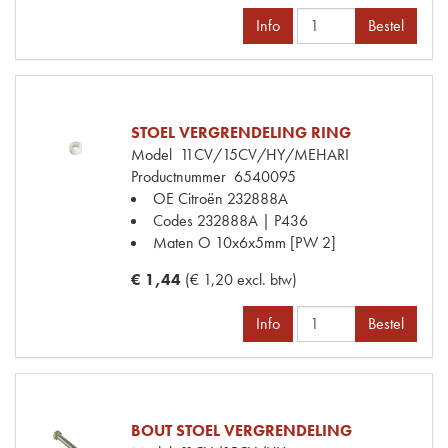
Info
Bestel
STOEL VERGRENDELING RING
Model
11CV/15CV/HY/MEHARI
Productnummer
6540095
OE Citroën
232888A
Codes
232888A | P436
Maten
O 10x6x5mm [PW 2]
€ 1,44
(€ 1,20 excl. btw)
Info
Bestel
BOUT STOEL VERGRENDELING