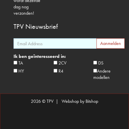
wordt dezelfde
dag nog
verzonden!
TPV
Nieuwsbrief
Ik ben geïnteresseerd in:
TA
2CV
DS
HY
R4
Andere
modellen
2026 © TPV |
Webshop by Bitshop