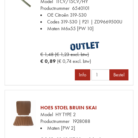
Model
11CV/15CV/HY
Productnummer
6540101
OE Citroën
319-S30
Codes
319-S30 | P21 | ZD9669500U
Maten
M6x55 [PW 10]
€ 1,48 (€ 1,23 excl. btw)
€ 0,89
(€ 0,74 excl. btw)
Info
Bestel
HOES STOEL BRUIN SKAI
Model
HY TYPE 2
Productnummer
1928088
Maten
[PW 2]