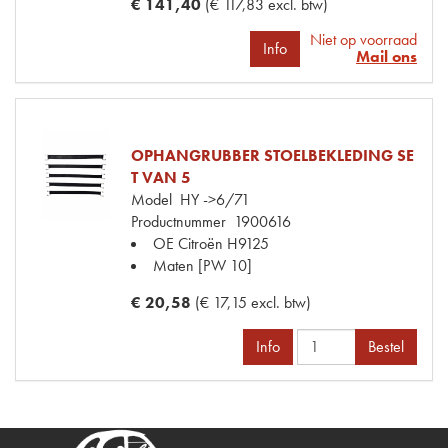
€ 141,40
(€ 117,83 excl. btw)
Niet op voorraad
Info
Mail ons
OPHANGRUBBER STOELBEKLEDING SE
T VAN 5
Model
HY ->6/71
Productnummer
1900616
OE Citroën
H9125
Maten
[PW 10]
€ 20,58
(€ 17,15 excl. btw)
Info
Bestel