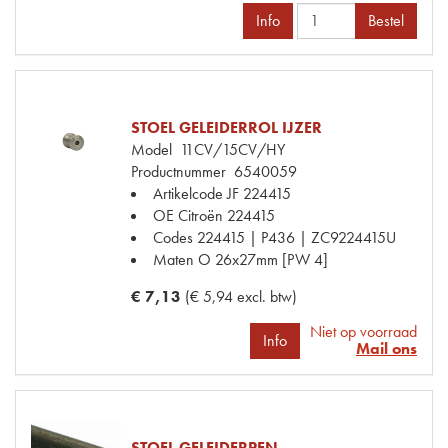
Info
Bestel
STOEL GELEIDERROL IJZER
Model
11CV/15CV/HY
Productnummer
6540059
Artikelcode JF
224415
OE Citroën
224415
Codes
224415 | P436 | ZC9224415U
Maten
O 26x27mm [PW 4]
€ 7,13
(€ 5,94 excl. btw)
Niet op voorraad
Info
Mail ons
STOEL GELEIDERPEN