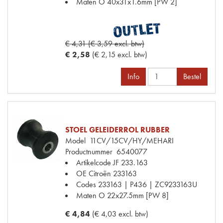
Maten
O 40x31x1.6mm [PW 2]
€ 4,31 (€ 3,59 excl. btw)
€ 2,58
(€ 2,15 excl. btw)
Info
Bestel
STOEL GELEIDERROL RUBBER
Model
11CV/15CV/HY/MEHARI
Productnummer
6540077
Artikelcode JF
233.163
OE Citroën
233163
Codes
233163 | P436 | ZC9233163U
Maten
O 22x27.5mm [PW 8]
€ 4,84
(€ 4,03 excl. btw)