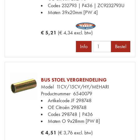
Codes
232793 | P436 | ZC9232793U
Maten
39x20mm [PW 4]
€ 5,21
(€ 4,34 excl. btw)
Info
Bestel
BUS STOEL VERGRENDELING
Model
11CV/15CV/HY/MEHARI
Productnummer
6540079
Artikelcode JF
298748
OE Citroën
298748
Codes
298748 | P436
Maten
O 9x28mm [PW 8]
€ 4,51
(€ 3,76 excl. btw)