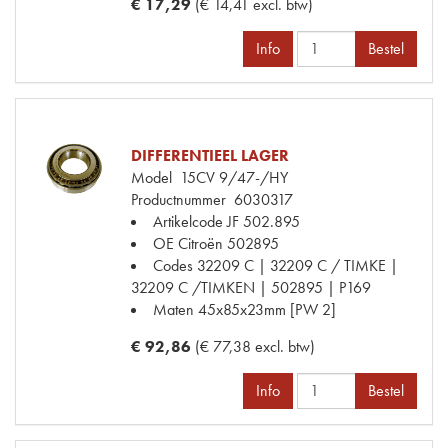
€ 17,29
(€ 14,41 excl. btw)
Info
Bestel
DIFFERENTIEEL LAGER
Model
15CV 9/47-/HY
Productnummer
6030317
Artikelcode JF
502.895
OE Citroën
502895
Codes
32209 C | 32209 C / TIMKE |
32209 C /TIMKEN | 502895 | P169
Maten
45x85x23mm [PW 2]
€ 92,86
(€ 77,38 excl. btw)
Info
Bestel