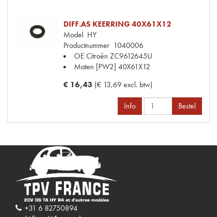
DIFF.AS KEERRING 40X61X12
Model
HY
Productnummer
1040006
OE Citroën
ZC9612645U
Maten
[PW2] 40X61X12
€ 16,43
(€ 13,69 excl. btw)
Info
Bestel
+31 6 82750894