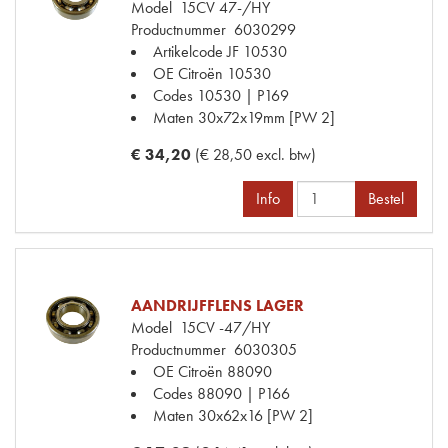
Model
15CV 47-/HY
Productnummer
6030299
Artikelcode JF
10530
OE Citroën
10530
Codes
10530 | P169
Maten
30x72x19mm [PW 2]
€ 34,20
(€ 28,50 excl. btw)
Info
Bestel
AANDRIJFFLENS LAGER
Model
15CV -47/HY
Productnummer
6030305
OE Citroën
88090
Codes
88090 | P166
Maten
30x62x16 [PW 2]