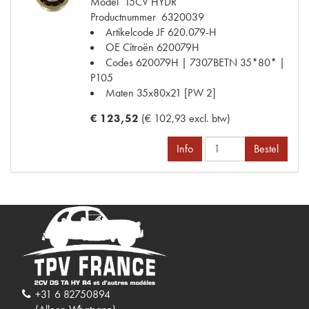
Model
15CV HYDR
Productnummer
6320039
Artikelcode JF
620.079-H
OE Citroën
620079H
Codes
620079H | 7307BETN 35*80* |
P105
Maten
35x80x21 [PW 2]
€ 123,52
(€ 102,93 excl. btw)
Info
Bestel
+31 6 82750894