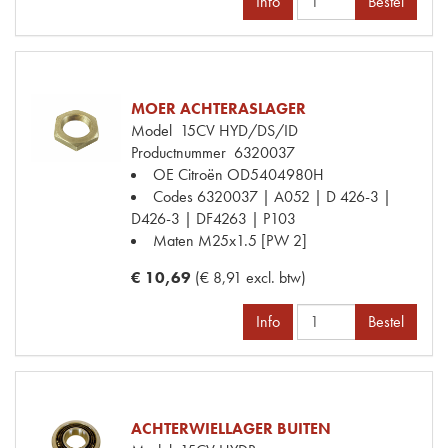
Info
Bestel
MOER ACHTERASLAGER
Model
15CV HYD/DS/ID
Productnummer
6320037
OE Citroën
OD5404980H
Codes
6320037 | A052 | D 426-3 |
D426-3 | DF4263 | P103
Maten
M25x1.5 [PW 2]
€ 10,69
(€ 8,91 excl. btw)
Info
Bestel
ACHTERWIELLAGER BUITEN