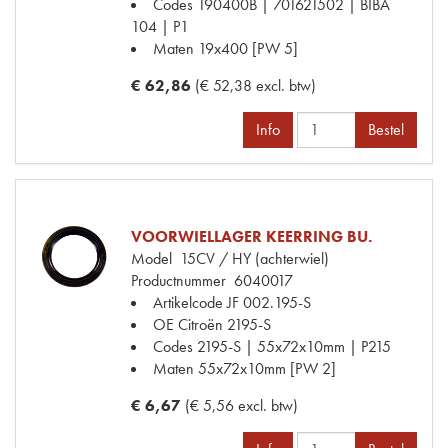
Codes
190400B | 701621502 | BIBA
104 | P1
Maten
19x400 [PW 5]
€ 62,86
(€ 52,38 excl. btw)
Info
Bestel
VOORWIELLAGER KEERRING BU.
Model
15CV / HY (achterwiel)
Productnummer
6040017
Artikelcode JF
002.195-S
OE Citroën
2195-S
Codes
2195-S | 55x72x10mm | P215
Maten
55x72x10mm [PW 2]
€ 6,67
(€ 5,56 excl. btw)