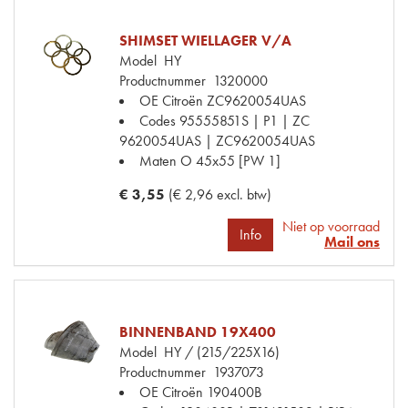
SHIMSET WIELLAGER V/A
Model
HY
Productnummer
1320000
OE Citroën
ZC9620054UAS
Codes
95555851S | P1 | ZC
9620054UAS | ZC9620054UAS
Maten
O 45x55 [PW 1]
€ 3,55
(€ 2,96 excl. btw)
Niet op voorraad
Info
Mail ons
BINNENBAND 19X400
Model
HY / (215/225X16)
Productnummer
1937073
OE Citroën
190400B