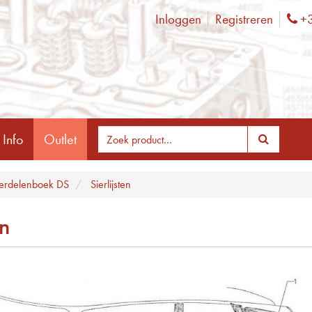
Inloggen
Registreren
+3
Ph
 Info
Outlet
rdelenboek DS
Sierlijsten
en