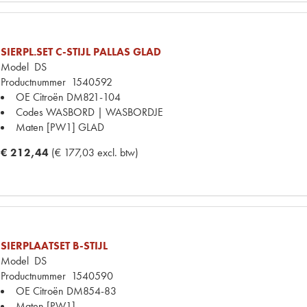
SIERPL.SET C-STIJL PALLAS GLAD
Model
DS
Productnummer
1540592
OE Citroën
DM821-104
Codes
WASBORD | WASBORDJE
Maten
[PW1] GLAD
€ 212,44
(€ 177,03 excl. btw)
SIERPLAATSET B-STIJL
Model
DS
Productnummer
1540590
OE Citroën
DM854-83
Maten
[PW1]