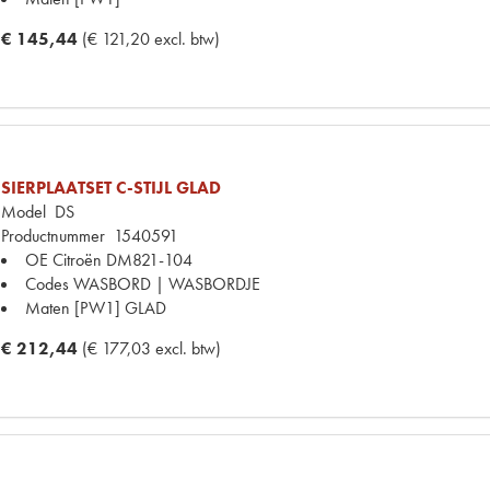
€ 145,44
(€ 121,20 excl. btw)
SIERPLAATSET C-STIJL GLAD
Model
DS
Productnummer
1540591
OE Citroën
DM821-104
Codes
WASBORD | WASBORDJE
Maten
[PW1] GLAD
€ 212,44
(€ 177,03 excl. btw)