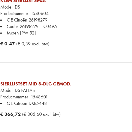
KLEM SIERLIJST SMAL
Model
DS
Productnummer
1540604
OE Citroën
26198279
Codes
26198279 | C049A
Maten
[PW 52]
€ 0,47
(€ 0,39 excl. btw)
SIERLIJSTSET MID 8-DLG GEMOD.
Model
DS PALLAS
Productnummer
1548601
OE Citroën
DX85448
€ 366,72
(€ 305,60 excl. btw)