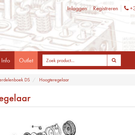
Inloggen
Registreren
+3
Ph
 Info
Outlet
rdelenboek DS
Hoogteregelaar
egelaar