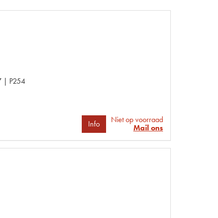
 | P254
Niet op voorraad
Info
Mail ons