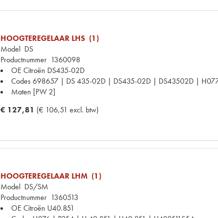
HOOGTEREGELAAR LHS (1)
Model
DS
Productnummer
1360098
OE Citroën
DS435-02D
Codes
698657 | DS 435-02D | DS435-02D | DS43502D | H077
Maten
[PW 2]
€ 127,81
(€ 106,51 excl. btw)
HOOGTEREGELAAR LHM (1)
Model
DS/SM
Productnummer
1360513
OE Citroën
U40.851