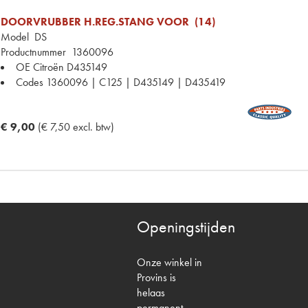
DOORVRUBBER H.REG.STANG VOOR (14)
Model
DS
Productnummer
1360096
OE Citroën
D435149
Codes
1360096 | C125 | D435149 | D435419
€ 9,00
(€ 7,50 excl. btw)
Openingstijden
Onze winkel in
Provins is
helaas
permanent