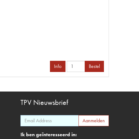
Info
Bestel
TPV
Nieuwsbrief
Ik ben geïnteresseerd in: