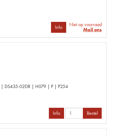
Niet op voorraad
Info
Mail ons
| DS435-02DR | H079 | P | P254
Info
Bestel