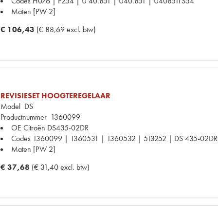
Codes
H076 | P254 | U 40.851 | U40.851 | U408511S54
Maten
[PW 2]
€ 106,43
(€ 88,69 excl. btw)
REVISIESET HOOGTEREGELAAR
Model
DS
Productnummer
1360099
OE Citroën
DS435-02DR
Codes
1360099 | 1360531 | 1360532 | 513252 | DS 435-02DR 
Maten
[PW 2]
€ 37,68
(€ 31,40 excl. btw)