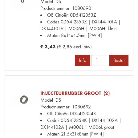
Model
DS
Productnummer
1080690
OE Citroën
0D5412353Z
Codes
0D5412353Z | DX144-101A |
DX144101A | M006H | M006H. klein
Maten
8x14x4.5mm [PW 4]
€ 3,43
(€ 2,86 excl. btw)
Info
Bestel
INJECTEURRUBBER GROOT (2)
Model
DS
Productnummer
1080692
OE Citroën
0D5412354K
Codes
0D5412354K | DX144-102A |
DX144102A | M006L | M006L groot
Maten
21.5x31x8mm [PW 4]