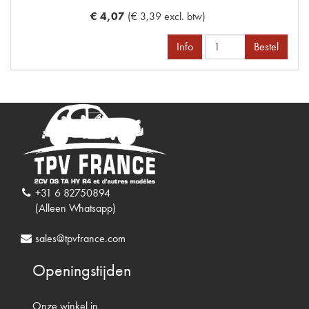
€ 4,07
(€ 3,39 excl. btw)
Info
Bestel
+31 6 82750894
(Alleen Whatsapp)
sales@tpvfrance.com
Openingstijden
Onze winkel in