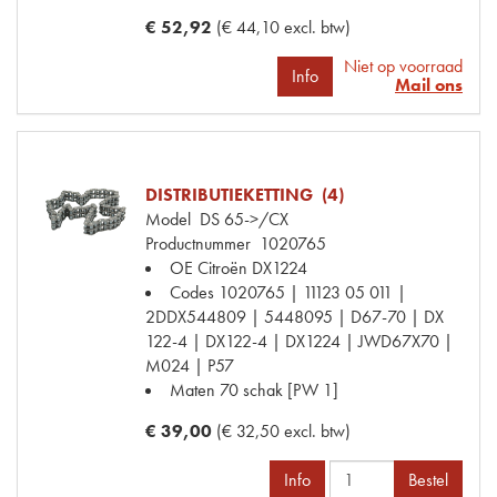
€ 52,92
(€ 44,10 excl. btw)
Niet op voorraad
Info
Mail ons
DISTRIBUTIEKETTING (4)
Model
DS 65->/CX
Productnummer
1020765
OE Citroën
DX1224
Codes
1020765 | 11123 05 011 |
2DDX544809 | 5448095 | D67-70 | DX
122-4 | DX122-4 | DX1224 | JWD67X70 |
M024 | P57
Maten
70 schak [PW 1]
€ 39,00
(€ 32,50 excl. btw)
Info
Bestel