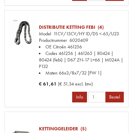
DISTRIBUTIE KETTING FEBI (4)
Model
11CV/15CV/HY ID/DS <-65/U23
Productnummer
6020409
OE Citroën
461256
Codes
461256 | 461265 | 80424 |
80424 (febi) | D67 ZN-17 L=66 | M024A |
P132
Maten
66x3/8x7/32 [PW 1]
€ 61,61
(€ 51,34 excl. btw)
Info
Bestel
KETTINGGELEIDER (5)