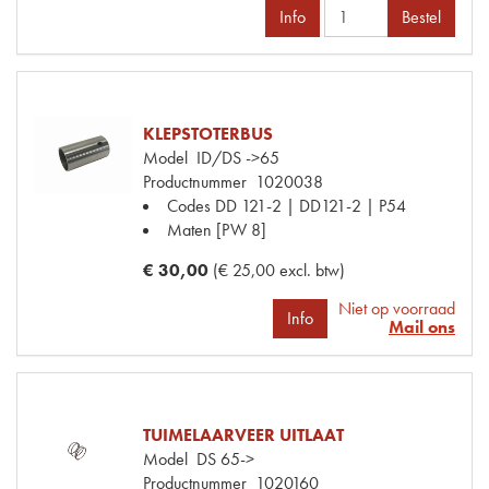
Info
Bestel
KLEPSTOTERBUS
Model
ID/DS ->65
Productnummer
1020038
Codes
DD 121-2 | DD121-2 | P54
Maten
[PW 8]
€ 30,00
(€ 25,00 excl. btw)
Niet op voorraad
Info
Mail ons
TUIMELAARVEER UITLAAT
Model
DS 65->
Productnummer
1020160