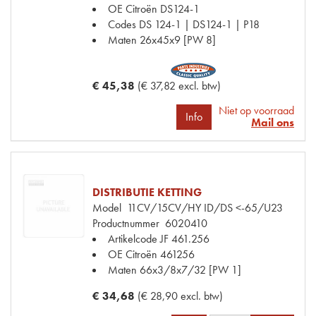
OE Citroën
DS124-1
Codes
DS 124-1 | DS124-1 | P18
Maten
26x45x9 [PW 8]
€ 45,38
(€ 37,82 excl. btw)
Niet op voorraad
Info
Mail ons
DISTRIBUTIE KETTING
Model
11CV/15CV/HY ID/DS <-65/U23
Productnummer
6020410
Artikelcode JF
461.256
OE Citroën
461256
Maten
66x3/8x7/32 [PW 1]
€ 34,68
(€ 28,90 excl. btw)