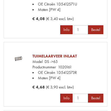
OE Citroën
1D5412571U
Maten
[PW 4]
€ 4,08
(€ 3,40 excl. btw)
Info
Bestel
TUIMELAARVEER INLAAT
Model
DS ->65
Productnummer
1020161
OE Citroën
1D5412573R
Maten
[PW 4]
€ 4,68
(€ 3,90 excl. btw)
Info
Bestel