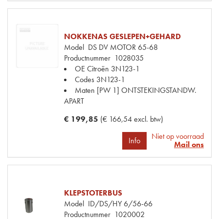
NOKKENAS GESLEPEN+GEHARD
Model
DS DV MOTOR 65-68
Productnummer
1028035
OE Citroën
3N123-1
Codes
3N123-1
Maten
[PW 1] ONTSTEKINGSTANDW.
APART
€ 199,85
(€ 166,54 excl. btw)
Niet op voorraad
Info
Mail ons
KLEPSTOTERBUS
Model
ID/DS/HY 6/56-66
Productnummer
1020002