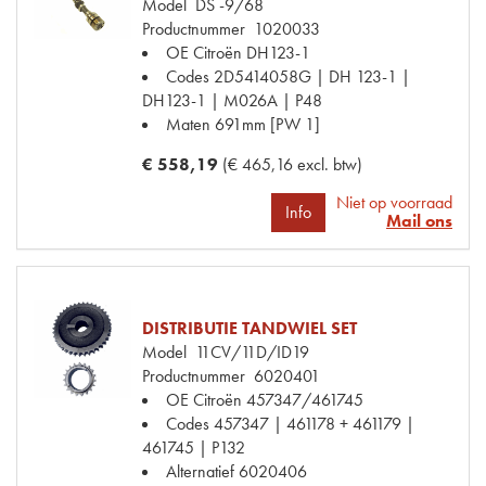
Model
DS -9/68
Productnummer
1020033
OE Citroën
DH123-1
Codes
2D5414058G | DH 123-1 |
DH123-1 | M026A | P48
Maten
691mm [PW 1]
€ 558,19
(€ 465,16 excl. btw)
Niet op voorraad
Info
Mail ons
DISTRIBUTIE TANDWIEL SET
Model
11CV/11D/ID19
Productnummer
6020401
OE Citroën
457347/461745
Codes
457347 | 461178 + 461179 |
461745 | P132
Alternatief
6020406