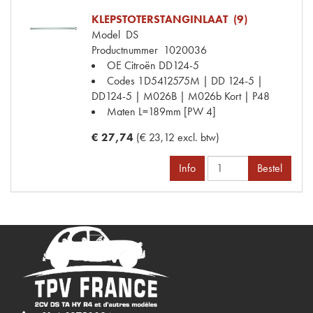
KLEPSTOTERSTANGINLAAT (9)
Model
DS
Productnummer
1020036
OE Citroën
DD124-5
Codes
1D5412575M | DD 124-5 |
DD124-5 | M026B | M026b Kort | P48
Maten
L=189mm [PW 4]
€ 27,74
(€ 23,12 excl. btw)
Info
Bestel