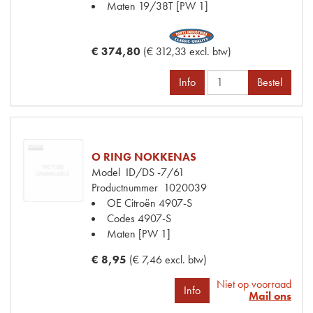
Maten
19/38T [PW 1]
€ 374,80
(€ 312,33 excl. btw)
Info
Bestel
O RING NOKKENAS
Model
ID/DS -7/61
Productnummer
1020039
OE Citroën
4907-S
Codes
4907-S
Maten
[PW 1]
€ 8,95
(€ 7,46 excl. btw)
Niet op voorraad
Info
Mail ons