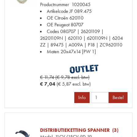
Productnummer
1020045
Artikelcode JF
089.475
OE Citroën
620110
OE Peugeot
80707
Codes
080707 | 26201109 |
26201109N | 620110 | 6201109N | 6204
ZZ | 89475 | A009A | P18 | ZC9620110
Maten
20x47x14 [PW 1]
€ 11,74 (€ 9,78 excl. btw)
€ 7,04
(€ 5,87 excl. btw)
Info
Bestel
DISTRIBUTIEKETTING SPANNER (3)
Model
11CV/15CV/ID 19