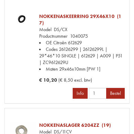
NOKKENASKEERRING 29X46X10 (1
7)
Model
DS/CX
Productnummer
1040075
OE Citroën
612629
Codes
26126299 | 26126299L |
29*46*10 SINGLE | 612629 | A009 | P51
| ZC9612629U
Maten
29x46x10mm [PW 1]
€ 10,20
(€ 8,50 excl. btw)
Info
Bestel
NOKKENASLAGER 6204ZZ (19)
Model
DS/11CV