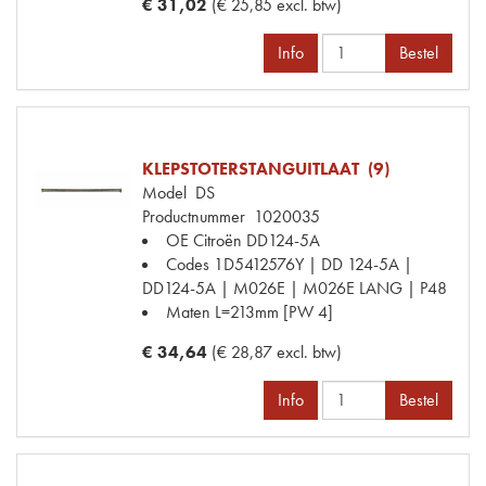
€ 31,02
(€ 25,85 excl. btw)
Info
Bestel
KLEPSTOTERSTANGUITLAAT (9)
Model
DS
Productnummer
1020035
OE Citroën
DD124-5A
Codes
1D5412576Y | DD 124-5A |
DD124-5A | M026E | M026E LANG | P48
Maten
L=213mm [PW 4]
€ 34,64
(€ 28,87 excl. btw)
Info
Bestel