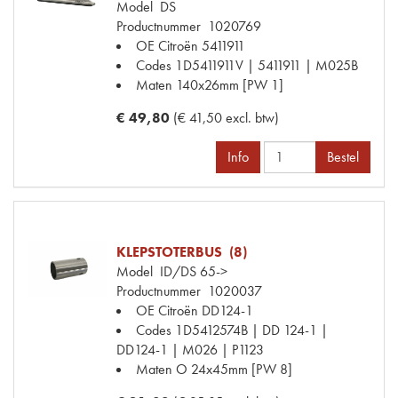
Model
DS
Productnummer
1020769
OE Citroën
5411911
Codes
1D5411911V | 5411911 | M025B
Maten
140x26mm [PW 1]
€ 49,80
(€ 41,50 excl. btw)
Info
Bestel
KLEPSTOTERBUS (8)
Model
ID/DS 65->
Productnummer
1020037
OE Citroën
DD124-1
Codes
1D5412574B | DD 124-1 |
DD124-1 | M026 | P1123
Maten
O 24x45mm [PW 8]