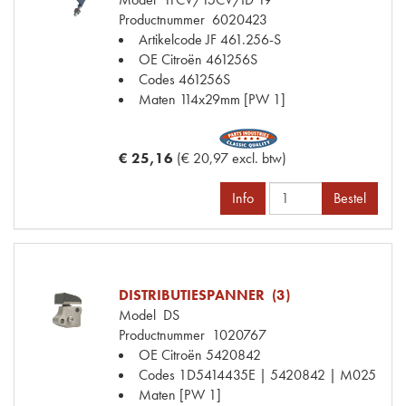
Productnummer
6020423
Artikelcode JF
461.256-S
OE Citroën
461256S
Codes
461256S
Maten
114x29mm [PW 1]
€ 25,16
(€ 20,97 excl. btw)
Info
Bestel
DISTRIBUTIESPANNER (3)
Model
DS
Productnummer
1020767
OE Citroën
5420842
Codes
1D5414435E | 5420842 | M025
Maten
[PW 1]