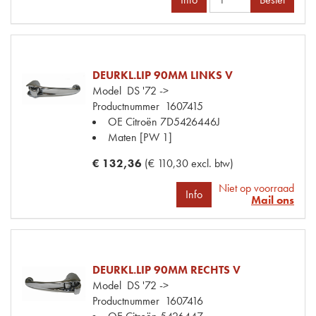
DEURKL.LIP 90MM LINKS V
Model
DS '72 ->
Productnummer
1607415
OE Citroën
7D5426446J
Maten
[PW 1]
€ 132,36
(€ 110,30 excl. btw)
Niet op voorraad
Info
Mail ons
DEURKL.LIP 90MM RECHTS V
Model
DS '72 ->
Productnummer
1607416