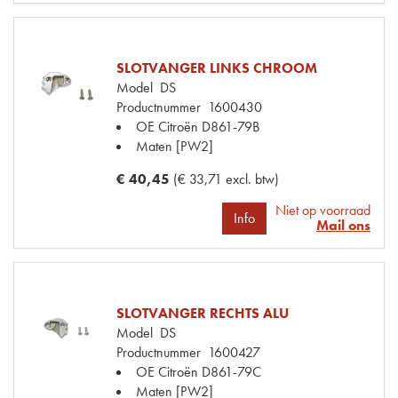
SLOTVANGER LINKS CHROOM
Model
DS
Productnummer
1600430
OE Citroën
D861-79B
Maten
[PW2]
€ 40,45
(€ 33,71 excl. btw)
Niet op voorraad
Info
Mail ons
SLOTVANGER RECHTS ALU
Model
DS
Productnummer
1600427
OE Citroën
D861-79C
Maten
[PW2]