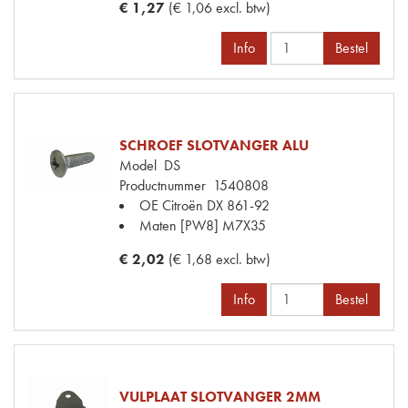
€ 1,27
(€ 1,06 excl. btw)
Info
Bestel
SCHROEF SLOTVANGER ALU
Model
DS
Productnummer
1540808
OE Citroën
DX 861-92
Maten
[PW8] M7X35
€ 2,02
(€ 1,68 excl. btw)
Info
Bestel
VULPLAAT SLOTVANGER 2MM