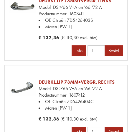
DEURKL.LIP 73MM+VERGR. LINKS
Model
DS >'66 V+A en '66-'72 A
Productnummer
1607411
OE Citroën
7D5426403S
Maten
[PW 1]
€ 132,36
(€ 110,30 excl. btw)
Info
Bestel
DEURKL.LIP 73MM+VERGR. RECHTS
Model
DS >'66 V+A en '66-'72 A
Productnummer
1607412
OE Citroën
7D5426404C
Maten
[PW 1]
€ 132,36
(€ 110,30 excl. btw)
Info
Bestel