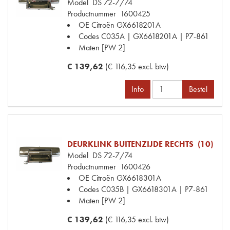
Model
DS 72-7/74
Productnummer
1600425
OE Citroën
GX6618201A
Codes
C035A | GX6618201A | P7-861
Maten
[PW 2]
€ 139,62
(€ 116,35 excl. btw)
Info
Bestel
DEURKLINK BUITENZIJDE RECHTS (10)
Model
DS 72-7/74
Productnummer
1600426
OE Citroën
GX6618301A
Codes
C035B | GX6618301A | P7-861
Maten
[PW 2]
€ 139,62
(€ 116,35 excl. btw)