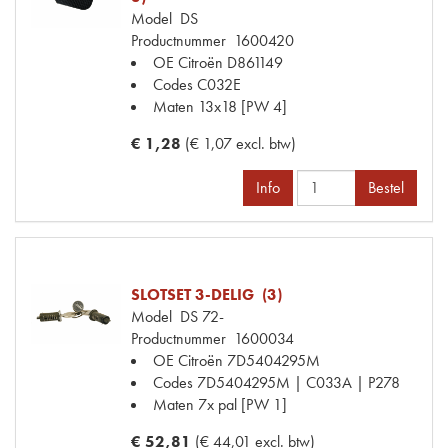
Model
DS
Productnummer
1600420
OE Citroën
D861149
Codes
C032E
Maten
13x18 [PW 4]
€ 1,28
(€ 1,07 excl. btw)
Info
Bestel
SLOTSET 3-DELIG (3)
Model
DS 72-
Productnummer
1600034
OE Citroën
7D5404295M
Codes
7D5404295M | C033A | P278
Maten
7x pal [PW 1]
€ 52,81
(€ 44,01 excl. btw)