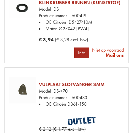
KLINKRUBBER BINNEN (KUNSTSTOF)
Model
DS
Productnummer
1600419
OE Citroën
ID5427410M
Maten
Ø27X42 [PW4]
€ 3,94
(€ 3,28 excl. btw)
Niet op voorraad
Info
Mail ons
VULPLAAT SLOTVANGER 3MM
Model
DS->70
Productnummer
1600433
OE Citroën
D861-158
€ 2,12 (€ 1,77 excl. btw)