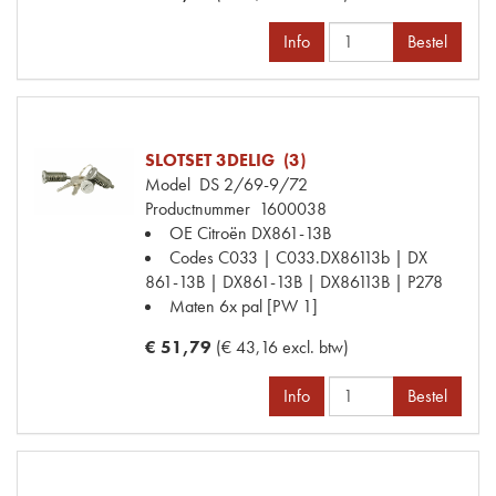
Info
Bestel
SLOTSET 3DELIG (3)
Model
DS 2/69-9/72
Productnummer
1600038
OE Citroën
DX861-13B
Codes
C033 | C033.DX86113b | DX
861-13B | DX861-13B | DX86113B | P278
Maten
6x pal [PW 1]
€ 51,79
(€ 43,16 excl. btw)
Info
Bestel