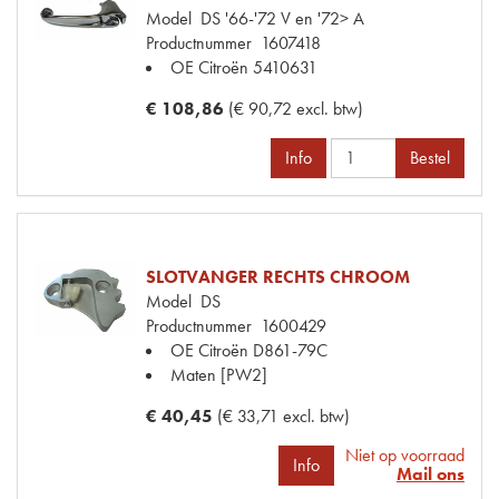
Model
DS '66-'72 V en '72> A
Productnummer
1607418
OE Citroën
5410631
€ 108,86
(€ 90,72 excl. btw)
Info
Bestel
SLOTVANGER RECHTS CHROOM
Model
DS
Productnummer
1600429
OE Citroën
D861-79C
Maten
[PW2]
€ 40,45
(€ 33,71 excl. btw)
Niet op voorraad
Info
Mail ons