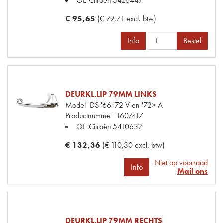
OE Citroën
5426447
€ 95,65
(€ 79,71 excl. btw)
Info
Bestel
DEURKL.LIP 79MM LINKS
Model
DS '66-'72 V en '72> A
Productnummer
1607417
OE Citroën
5410632
€ 132,36
(€ 110,30 excl. btw)
Niet op voorraad
Info
Mail ons
DEURKL.LIP 79MM RECHTS