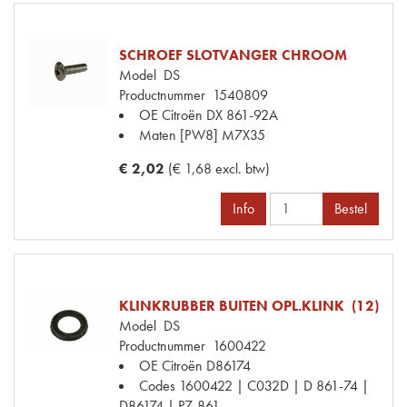
SCHROEF SLOTVANGER CHROOM
Model
DS
Productnummer
1540809
OE Citroën
DX 861-92A
Maten
[PW8] M7X35
€ 2,02
(€ 1,68 excl. btw)
Info
Bestel
KLINKRUBBER BUITEN OPL.KLINK (12)
Model
DS
Productnummer
1600422
OE Citroën
D86174
Codes
1600422 | C032D | D 861-74 |
D86174 | P7-861