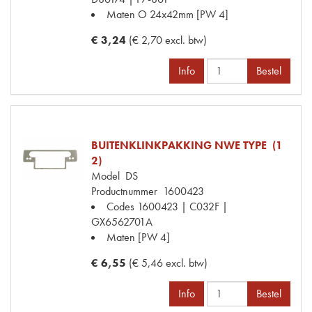
Maten
O 24x42mm [PW 4]
€ 3,24
(€ 2,70 excl. btw)
Info
Bestel
BUITENKLINKPAKKING NWE TYPE (1
2)
Model
DS
Productnummer
1600423
Codes
1600423 | C032F |
GX6562701A
Maten
[PW 4]
€ 6,55
(€ 5,46 excl. btw)
Info
Bestel