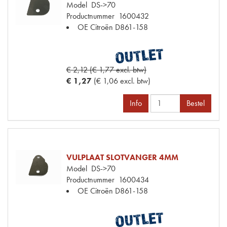
Model
DS->70
Productnummer
1600432
OE Citroën
D861-158
€ 2,12 (€ 1,77 excl. btw)
€ 1,27
(€ 1,06 excl. btw)
Info
Bestel
VULPLAAT SLOTVANGER 4MM
Model
DS->70
Productnummer
1600434
OE Citroën
D861-158