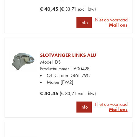
€ 40,45
(€ 33,71 excl. btw)
Niet op voorraad
Info
Mail ons
SLOTVANGER LINKS ALU
Model
DS
Productnummer
1600428
OE Citroën
D861-79C
Maten
[PW2]
€ 40,45
(€ 33,71 excl. btw)
Niet op voorraad
Info
Mail ons