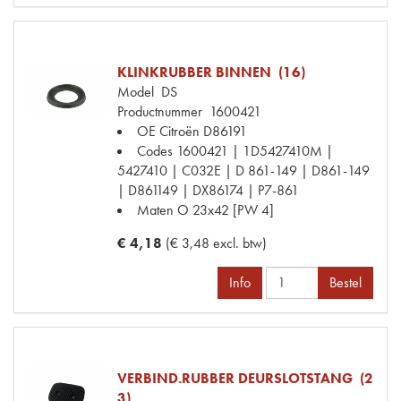
KLINKRUBBER BINNEN (16)
Model
DS
Productnummer
1600421
OE Citroën
D86191
Codes
1600421 | 1D5427410M |
5427410 | C032E | D 861-149 | D861-149
| D861149 | DX86174 | P7-861
Maten
O 23x42 [PW 4]
€ 4,18
(€ 3,48 excl. btw)
Info
Bestel
VERBIND.RUBBER DEURSLOTSTANG (2
3)