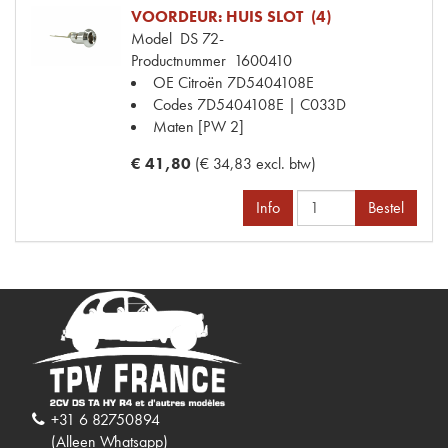
VOORDEUR: HUIS SLOT (4)
Model
DS 72-
Productnummer
1600410
OE Citroën
7D5404108E
Codes
7D5404108E | C033D
Maten
[PW 2]
€ 41,80
(€ 34,83 excl. btw)
Info
Bestel
+31 6 82750894
(Alleen Whatsapp)