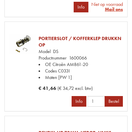
Niet op voorraad
Info
Mail ons
PORTIERSLOT / KOFFERKLEP DRUKKN
OP
Model
DS
Productnummer
1600066
OE Citroën
AM861-20
Codes
C033I
Maten
[PW 1]
€ 41,66
(€ 34,72 excl. btw)
Info
Bestel