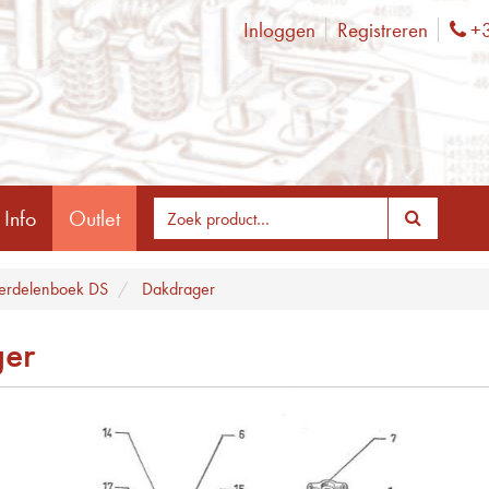
Inloggen
Registreren
+3
Ph
 Info
Outlet
rdelenboek DS
Dakdrager
er