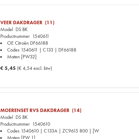
VEER DAKDRAGER (11)
Model
DS BK
Productnummer
1540611
OE Citroën
DF66188
Codes
1540611 | C133 | DF66188
Maten
[PW32]
€ 5,45
(€ 4,54 excl. btw)
MOERENSET RVS DAKDRAGER (14)
Model
DS BK
Productnummer
1540610
Codes
1540610 | C133A | ZC9615 800 | [W
Maten
[PW 1]