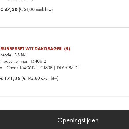
€ 37,20
(€ 31,00 excl. btw)
RUBBERSET WIT DAKDRAGER (5)
Model
DS BK
Productnummer
1540612
Codes
1540612 | C133B | DF66187 DF
€ 171,36
(€ 142,80 excl. btw)
Openingstijden