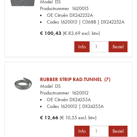
Model
DS
Productnummer
1620015
OE Citroën
DX242252A
Codes
1620015 | C068B | DX242252A
€ 100,43
(€ 83,69 excl. btw)
Info
Bestel
RUBBER STRIP RAD.TUNNEL (7)
Model
DS
Productnummer
1620012
OE Citroën
DX24255A
Codes
1620012 | DX24255A
€ 12,66
(€ 10,55 excl. btw)
Info
Bestel