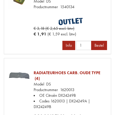
Model
DS
Productnummer
1540134
€ 3,18 (€ 2,65 excl. btw)
€ 1,91
(€ 1,59 excl. btw)
Info
Bestel
RADIATEURHOES CARB. OUDE TYPE
(4)
Model
DS
Productnummer
1620013
OE Citroën
DX24249B
Codes
1620013 | DX24249A |
DX24249B