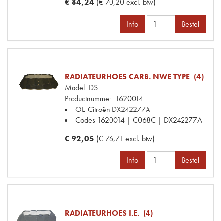
€ 84,24
(€ 70,20 excl. btw)
Info
Bestel
RADIATEURHOES CARB. NWE TYPE (4)
Model
DS
Productnummer
1620014
OE Citroën
DX242277A
Codes
1620014 | C068C | DX242277A
€ 92,05
(€ 76,71 excl. btw)
Info
Bestel
RADIATEURHOES I.E. (4)