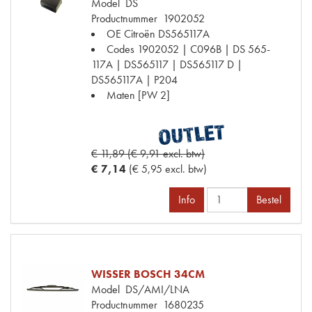
Model
DS
Productnummer
1902052
OE Citroën
DS565117A
Codes
1902052 | C096B | DS 565-
117A | DS565117 | DS565117 D |
DS565117A | P204
Maten
[PW 2]
€ 11,89 (€ 9,91 excl. btw)
€ 7,14
(€ 5,95 excl. btw)
Info
Bestel
WISSER BOSCH 34CM
Model
DS/AMI/LNA
Productnummer
1680235