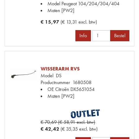
Model Peugeot
104/204/304/404
Maten
[PW2]
€ 15,97
(€ 13,31 excl. btw)
Info
Bestel
WISSERARM RVS
Model
DS
Productnummer
1680508
OE Citroën
DX5651054
Maten
[PW2]
€ 70,69 (€ 58,91 excl. btw)
€ 42,42
(€ 35,35 excl. btw)