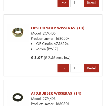
Info
Bestel
OPSLUITMOER WISSERAS (13)
Model
2CV/DS
Productnummer
1680504
OE Citroën
AZ56594
Maten
[PW 2]
€ 3,07
(€ 2,56 excl. btw)
Info
Bestel
AFD.RUBBER WISSERAS (14)
Model
2CV/DS
Productnummer
1680501