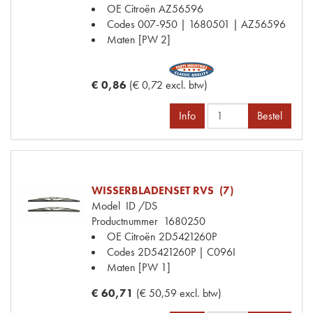
OE Citroën
AZ56596
Codes
007-950 | 1680501 | AZ56596
Maten
[PW 2]
€ 0,86
(€ 0,72 excl. btw)
Info
Bestel
WISSERBLADENSET RVS (7)
Model
ID /DS
Productnummer
1680250
OE Citroën
2D5421260P
Codes
2D5421260P | C096I
Maten
[PW 1]
€ 60,71
(€ 50,59 excl. btw)