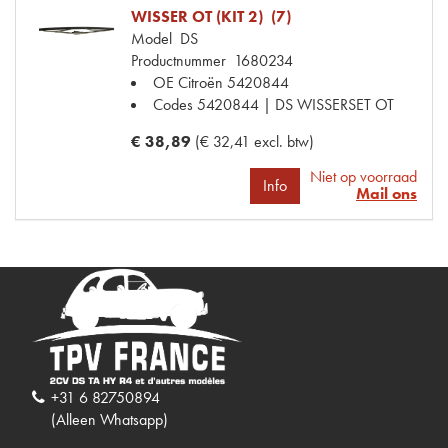
WISSER OT (KIT 2) (7)
Model
DS
Productnummer
1680234
OE Citroën
5420844
Codes
5420844 | DS WISSERSET OT
€ 38,89
(€ 32,41 excl. btw)
Niet op voorraad
Info
Mail ons
+31 6 82750894
(Alleen Whatsapp)