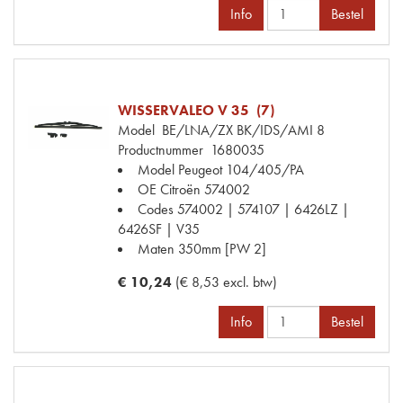
Info
Bestel
WISSERVALEO V 35 (7)
Model
BE/LNA/ZX BK/IDS/AMI 8
Productnummer
1680035
Model Peugeot
104/405/PA
OE Citroën
574002
Codes
574002 | 574107 | 6426LZ |
6426SF | V35
Maten
350mm [PW 2]
€ 10,24
(€ 8,53 excl. btw)
Info
Bestel