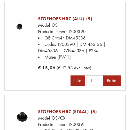
STOFHOES HRC (ALU) (5)
Model
DS
Productnummer
1200390
OE Citroën
DM45336
Codes
1200390 | DM 453-36 |
DM45336 | DVN45336 | P274
Maten
[PW 1]
€ 15,06
(€ 12,55 excl. btw)
Info
Bestel
STOFHOES HRC (STAAL) (5)
Model
DS/CX
Productnummer
1200391