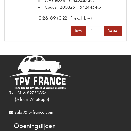
OE Citroën
1G5424454G
Codes
1200326 | 5424454G
€ 26,89
(€ 22,41 excl. btw)
Info
Bestel
+31 6 82750894
(Alleen Whatsapp)
sales@tpvfrance.com
Openingstijden