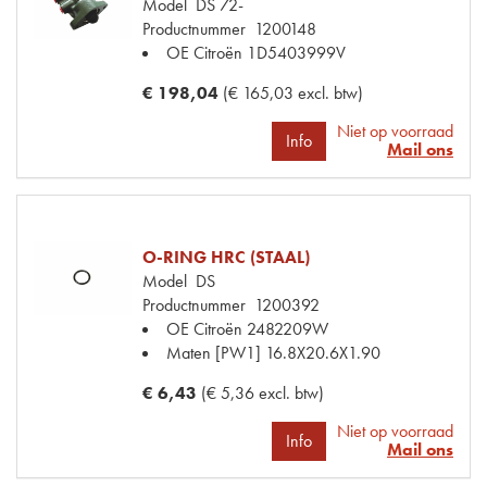
Model
DS 72-
Productnummer
1200148
OE Citroën
1D5403999V
€ 198,04
(€ 165,03 excl. btw)
Niet op voorraad
Info
Mail ons
O-RING HRC (STAAL)
Model
DS
Productnummer
1200392
OE Citroën
2482209W
Maten
[PW1] 16.8X20.6X1.90
€ 6,43
(€ 5,36 excl. btw)
Niet op voorraad
Info
Mail ons