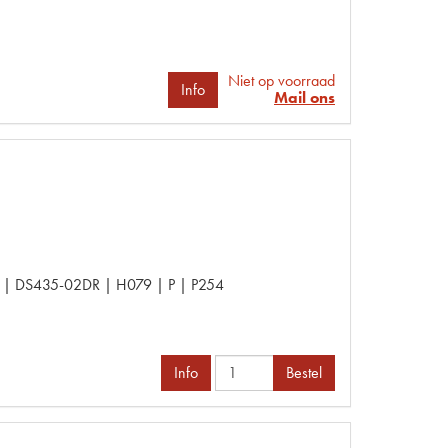
Niet op voorraad
Info
Mail ons
| DS435-02DR | H079 | P | P254
Info
Bestel