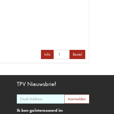
Info
Bestel
TPV
Nieuwsbrief
Ik ben geïnteresseerd in: