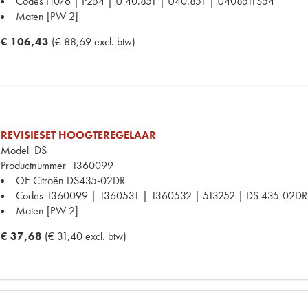
Codes
H076 | P254 | U 40.851 | U40.851 | U408511S54
Maten
[PW 2]
€ 106,43
(€ 88,69 excl. btw)
REVISIESET HOOGTEREGELAAR
Model
DS
Productnummer
1360099
OE Citroën
DS435-02DR
Codes
1360099 | 1360531 | 1360532 | 513252 | DS 435-02DR 
Maten
[PW 2]
€ 37,68
(€ 31,40 excl. btw)