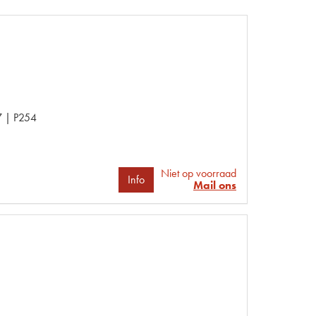
 | P254
Niet op voorraad
Info
Mail ons