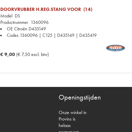
DOORVRUBBER H.REG.STANG VOOR (14)
Model
DS
Productnummer
1360096
OE Citroën
D435149
Codes
1360096 | C125 | D435149 | D435419
€ 9,00
(€ 7,50 excl. btw)
Openingstijden
Onze winkel in
Provins is
helaas
permanent