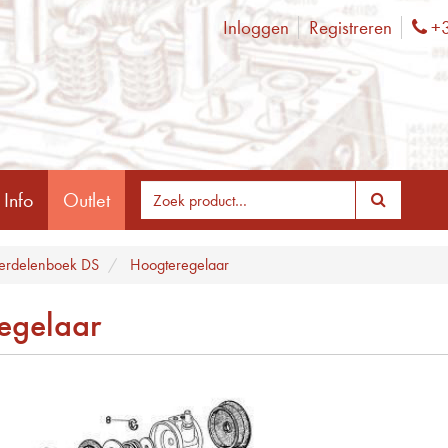
Inloggen
Registreren
+3
Ph
 Info
Outlet
rdelenboek DS
Hoogteregelaar
egelaar