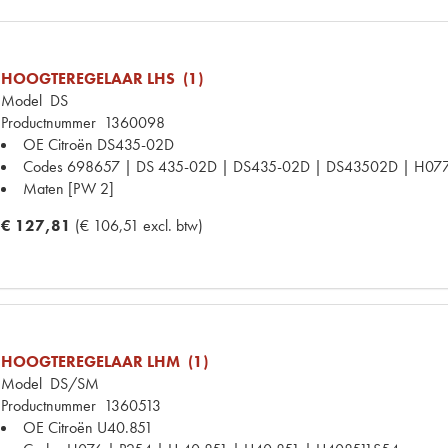
HOOGTEREGELAAR LHS (1)
Model
DS
Productnummer
1360098
OE Citroën
DS435-02D
Codes
698657 | DS 435-02D | DS435-02D | DS43502D | H077
Maten
[PW 2]
€ 127,81
(€ 106,51 excl. btw)
HOOGTEREGELAAR LHM (1)
Model
DS/SM
Productnummer
1360513
OE Citroën
U40.851