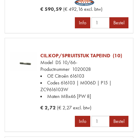
€ 590,59
(€ 492,16 excl. btw)
Info
Bestel
CIL.KOP/SPRUITSTUK TAPEIND (10)
Model
DS 10/66-
Productnummer
1020028
OE Citroën
616103
Codes
616103 | M006D | P15 |
ZC9616103W
Maten
M8x46 [PW 8]
€ 2,72
(€ 2,27 excl. btw)
Info
Bestel