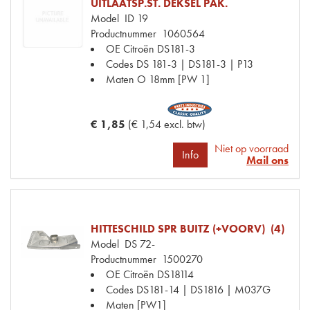
UITLAATSP.ST. DEKSEL PAK.
Model
ID 19
Productnummer
1060564
OE Citroën
DS181-3
Codes
DS 181-3 | DS181-3 | P13
Maten
O 18mm [PW 1]
€ 1,85
(€ 1,54 excl. btw)
Niet op voorraad
Info
Mail ons
HITTESCHILD SPR BUITZ (+VOORV) (4)
Model
DS 72-
Productnummer
1500270
OE Citroën
DS18114
Codes
DS181-14 | DS1816 | M037G
Maten
[PW1]