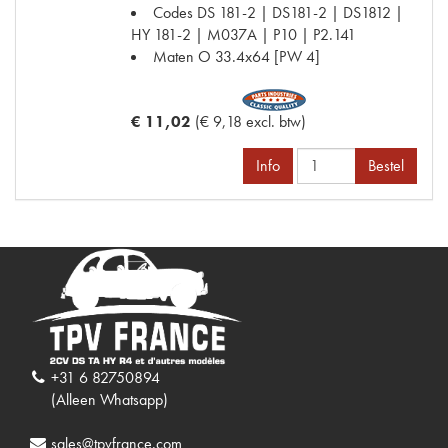
Codes
DS 181-2 | DS181-2 | DS1812 |
HY 181-2 | M037A | P10 | P2.141
Maten
O 33.4x64 [PW 4]
€ 11,02
(€ 9,18 excl. btw)
Info
Bestel
+31 6 82750894
(Alleen Whatsapp)
sales@tpvfrance.com