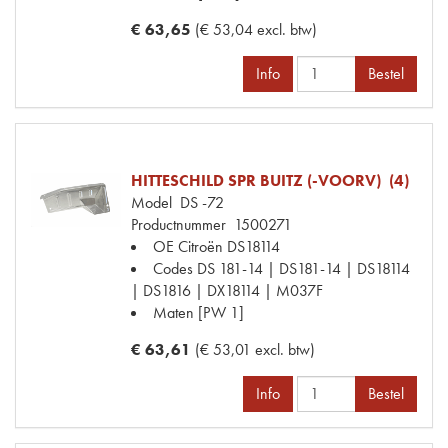
€ 63,65
(€ 53,04 excl. btw)
Info
Bestel
HITTESCHILD SPR BUITZ (-VOORV) (4)
Model
DS -72
Productnummer
1500271
OE Citroën
DS18114
Codes
DS 181-14 | DS181-14 | DS18114
| DS1816 | DX18114 | M037F
Maten
[PW 1]
€ 63,61
(€ 53,01 excl. btw)
Info
Bestel