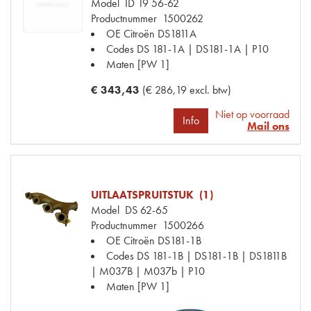
Model
ID 19 56-62
Productnummer
1500262
OE Citroën
DS1811A
Codes
DS 181-1A | DS181-1A | P10
Maten
[PW 1]
€ 343,43
(€ 286,19 excl. btw)
Niet op voorraad
Info
Mail ons
UITLAATSPRUITSTUK (1)
Model
DS 62-65
Productnummer
1500266
OE Citroën
DS181-1B
Codes
DS 181-1B | DS181-1B | DS1811B
| M037B | M037b | P10
Maten
[PW 1]