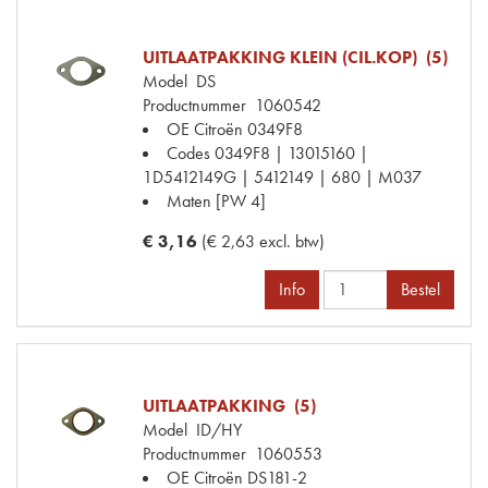
UITLAATPAKKING KLEIN (CIL.KOP) (5)
Model
DS
Productnummer
1060542
OE Citroën
0349F8
Codes
0349F8 | 13015160 |
1D5412149G | 5412149 | 680 | M037
Maten
[PW 4]
€ 3,16
(€ 2,63 excl. btw)
Info
Bestel
UITLAATPAKKING (5)
Model
ID/HY
Productnummer
1060553
OE Citroën
DS181-2