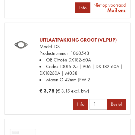
Niet op voorraad
Info
Mail ons
UITLAATPAKKING GROOT (VL.PIJP)
Model
DS
Productnummer
1060543
OE Citroën
DX182-60A
Codes
13016125 | 906 | DX 182-60A |
DX18260A | M038
Maten
O 42mm [PW 2]
€ 3,78
(€ 3,15 excl. btw)
Info
Bestel