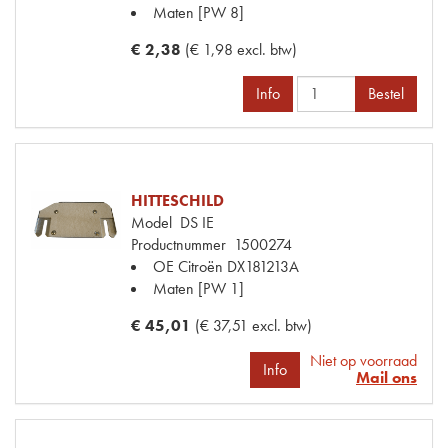
Maten
[PW 8]
€ 2,38
(€ 1,98 excl. btw)
Info
Bestel
HITTESCHILD
Model
DS IE
Productnummer
1500274
OE Citroën
DX181213A
Maten
[PW 1]
€ 45,01
(€ 37,51 excl. btw)
Niet op voorraad
Info
Mail ons