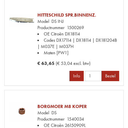
HITTESCHILD SPR.BINNENZ.
Model
DS INJ
Productnummer
1500269
OE Citroën
DX18114
Codes
DX17114 | DX18114 | DX181204B
| M037E | M037H
Maten
[PW1]
€ 63,65
(€ 53,04 excl. btw)
Info
Bestel
BORGMOER M8 KOPER
Model
DS
Productnummer
1540034
OE Citroën
26150909L