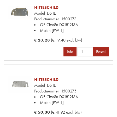
HITTESCHILD
Model
DS IE
Productnummer
1500273
OE Citroën
DX181213A
Maten
[PW 1]
€ 23,28
(€ 19,40 excl. btw)
Info
Bestel
HITTESCHILD
Model
DS IE
Productnummer
1500275
OE Citroën
DX181213A
Maten
[PW 1]
€ 50,30
(€ 41,92 excl. btw)