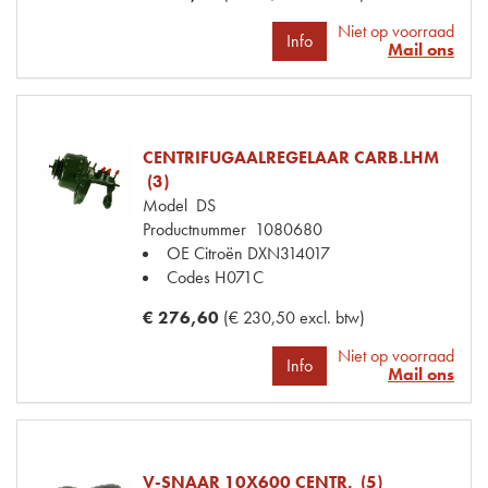
Niet op voorraad
Info
Mail ons
CENTRIFUGAALREGELAAR CARB.LHM
(3)
Model
DS
Productnummer
1080680
OE Citroën
DXN314017
Codes
H071C
€ 276,60
(€ 230,50 excl. btw)
Niet op voorraad
Info
Mail ons
V-SNAAR 10X600 CENTR. (5)