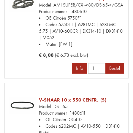
Model
AMI SUPER/CX ->80/DS'65->/GSA
Productnummer
1480610
OE Citroën
5750F1
Codes
5750F1 | 6281MC | 6281MC-
5.75 | AV10-600CR | DX314-10 | DX31410
| M052
Maten
[PW 1]
€ 8,08
(€ 6,73 excl. btw)
Info
Bestel
V-SNAAR 10 x 550 CENTR. (5)
Model
DS -'65
Productnummer
1480611
OE Citroën
D31410
Codes
6202MC | AV10-550 | D31410 |
RIEM