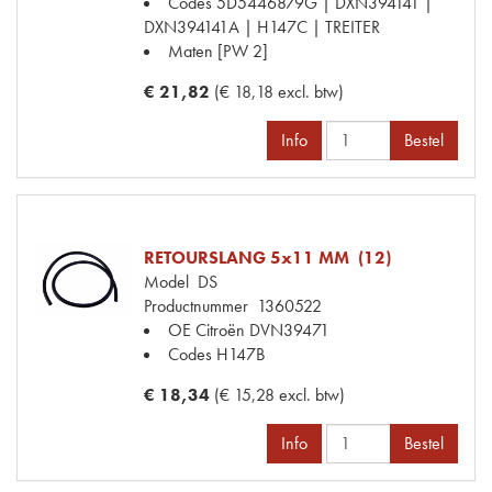
Codes
5D5446879G | DXN394141 |
DXN394141A | H147C | TREITER
Maten
[PW 2]
€ 21,82
(€ 18,18 excl. btw)
Info
Bestel
RETOURSLANG 5x11 MM (12)
Model
DS
Productnummer
1360522
OE Citroën
DVN39471
Codes
H147B
€ 18,34
(€ 15,28 excl. btw)
Info
Bestel