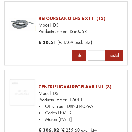
RETOURSLANG LHS 5X11 (12)
Model
DS
Productnummer
1360553
€ 20,51
(€ 17,09 excl. btw)
Info
Bestel
CENTRIFUGAALREGELAAR INJ (3)
Model
DS
Productnummer
1150111
OE Citroën
DXN314029A
Codes
H071D
Maten
[PW 1]
€ 306,82
(€ 255,68 excl. btw)