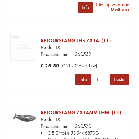
Niet op voorraad
Info
Mail ons
RETOURSLANG LHS 7X14 (11)
Model
DS
Productnummer
1360552
€ 25,80
(€ 21,50 excl. btw)
Info
Bestel
RETOURSLANG 7X14MM LHM (11)
Model
DS
Productnummer
1360520
OE Citroën
5D5446879G