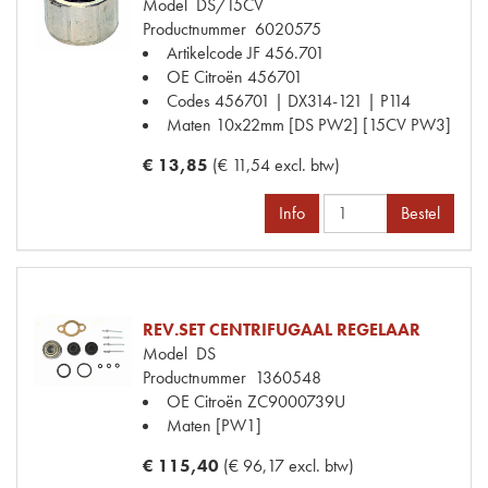
Model
DS/15CV
Productnummer
6020575
Artikelcode JF
456.701
OE Citroën
456701
Codes
456701 | DX314-121 | P114
Maten
10x22mm [DS PW2] [15CV PW3]
€ 13,85
(€ 11,54 excl. btw)
Info
Bestel
REV.SET CENTRIFUGAAL REGELAAR
Model
DS
Productnummer
1360548
OE Citroën
ZC9000739U
Maten
[PW1]
€ 115,40
(€ 96,17 excl. btw)