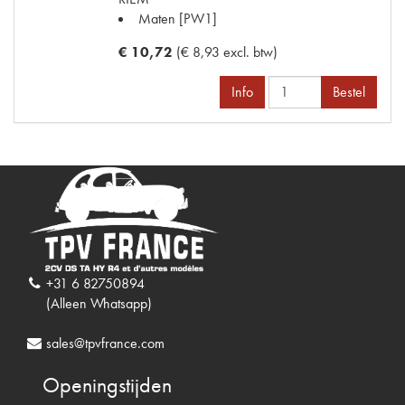
Maten
[PW1]
€ 10,72
(€ 8,93 excl. btw)
Info
Bestel
+31 6 82750894
(Alleen Whatsapp)
sales@tpvfrance.com
Openingstijden