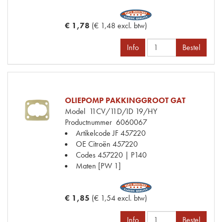
€ 1,78
(€ 1,48 excl. btw)
Info
Bestel
OLIEPOMP PAKKINGGROOT GAT
Model
11CV/11D/ID 19/HY
Productnummer
6060067
Artikelcode JF
457220
OE Citroën
457220
Codes
457220 | P140
Maten
[PW 1]
€ 1,85
(€ 1,54 excl. btw)
Info
Bestel