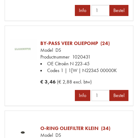
Info
Bestel
BY-PASS VEER OLIEPOMP (24)
Model
DS
Productnummer
1020431
OE Citroën
N 223-45
Codes
1 | 1[W | N22345 00000K
€ 3,46
(€ 2,88 excl. btw)
Info
Bestel
O-RING OLIEFILTER KLEIN (34)
Model
DS