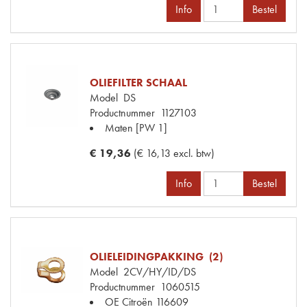
Info
Bestel
OLIEFILTER SCHAAL
Model
DS
Productnummer
1127103
Maten
[PW 1]
€ 19,36
(€ 16,13 excl. btw)
Info
Bestel
OLIELEIDINGPAKKING (2)
Model
2CV/HY/ID/DS
Productnummer
1060515
OE Citroën
116609