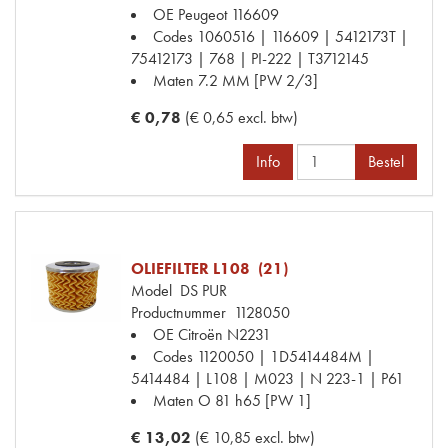
OE Peugeot
116609
Codes
1060516 | 116609 | 5412173T |
75412173 | 768 | PI-222 | T3712145
Maten
7.2 MM [PW 2/3]
€ 0,78
(€ 0,65 excl. btw)
Info
Bestel
OLIEFILTER L108 (21)
Model
DS PUR
Productnummer
1128050
OE Citroën
N2231
Codes
1120050 | 1D5414484M |
5414484 | L108 | M023 | N 223-1 | P61
Maten
O 81 h65 [PW 1]
€ 13,02
(€ 10,85 excl. btw)