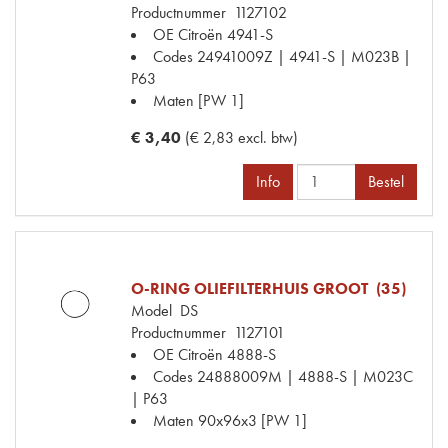
Productnummer
1127102
OE Citroën
4941-S
Codes
24941009Z | 4941-S | M023B |
P63
Maten
[PW 1]
€ 3,40
(€ 2,83 excl. btw)
Info
Bestel
O-RING OLIEFILTERHUIS GROOT (35)
Model
DS
Productnummer
1127101
OE Citroën
4888-S
Codes
24888009M | 4888-S | M023C
| P63
Maten
90x96x3 [PW 1]