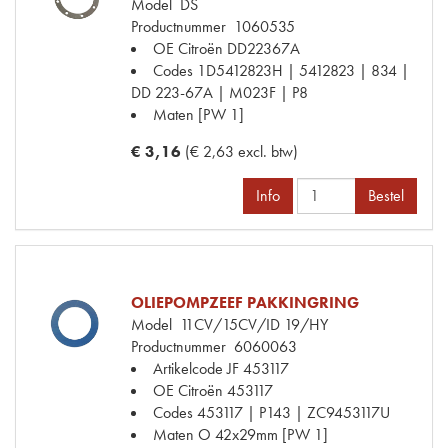
Model
DS
Productnummer
1060535
OE Citroën
DD22367A
Codes
1D5412823H | 5412823 | 834 |
DD 223-67A | M023F | P8
Maten
[PW 1]
€ 3,16
(€ 2,63 excl. btw)
Info
Bestel
OLIEPOMPZEEF PAKKINGRING
Model
11CV/15CV/ID 19/HY
Productnummer
6060063
Artikelcode JF
453117
OE Citroën
453117
Codes
453117 | P143 | ZC9453117U
Maten
O 42x29mm [PW 1]