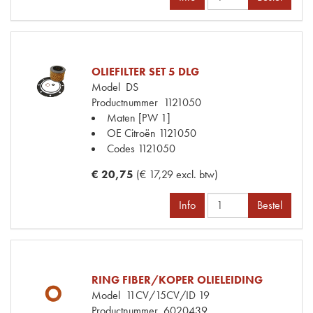
OLIEFILTER SET 5 DLG
Model
DS
Productnummer
1121050
Maten
[PW 1]
OE Citroën
1121050
Codes
1121050
€ 20,75
(€ 17,29 excl. btw)
Info
Bestel
RING FIBER/KOPER OLIELEIDING
Model
11CV/15CV/ID 19
Productnummer
6020439