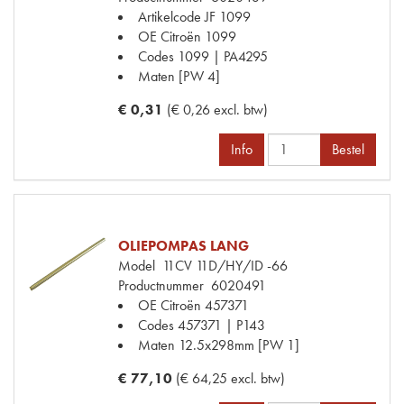
Artikelcode JF
1099
OE Citroën
1099
Codes
1099 | PA4295
Maten
[PW 4]
€ 0,31
(€ 0,26 excl. btw)
Info
Bestel
OLIEPOMPAS LANG
Model
11CV 11D/HY/ID -66
Productnummer
6020491
OE Citroën
457371
Codes
457371 | P143
Maten
12.5x298mm [PW 1]
€ 77,10
(€ 64,25 excl. btw)