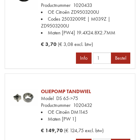
Productnummer
1020433
OE Citroën
ZD9503200U
Codes
25032009E | M039Z |
ZD9503200U
Maten
[PW4] 19.4X24.8X2.7MM
€ 3,70
(€ 3,08 excl. btw)
Info
Bestel
OLIEPOMP TANDWIEL
Model
DS 65->75
Productnummer
1020432
OE Citroën
DM1145
Maten
[PW 1]
€ 149,70
(€ 124,75 excl. btw)