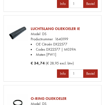
Info
Bestel
LUCHTSLANG OLIEKOELER IE
Model
DS
Productnummer
1640199
OE Citroën
DX22577
Codes
DX22577 | M039A
Maten
[PW1]
€ 34,74
(€ 28,95 excl. btw)
Info
Bestel
O-RING OLIEKOELER
Model
DS